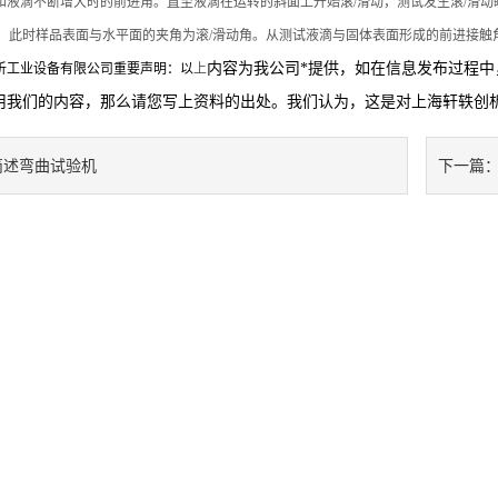
和液滴不断增大时的前进角。直至液滴在运转的斜面上开始滚/滑动，测试发生滚/滑动
退角，此时样品表面与水平面的夹角为滚/滑动角。从测试液滴与固体表面形成的前进接
内容为我公司*提供，如在信息发布过程
工业设备有限公司重要声明：以
上
用我们的内容，那么请您写上资料的出处。我们认为，这是对上海轩轶创
简述弯曲试验机
下一篇