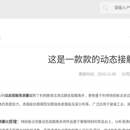
闻
这是一款款的动态接
公司
更新时间：2016-11-06
系列
动态接触角测量仪
除了利用静滴法测试静态接触角外，更侧重于利用倾斜板法测试和
体的表面张力，表面能估算模型估算固体表面能及其分布等。广泛应用于玻璃工业、
原理：
测量仪
倾斜板法测量动态接触角系将样品置于缓慢倾斜的样品台上，分析液滴