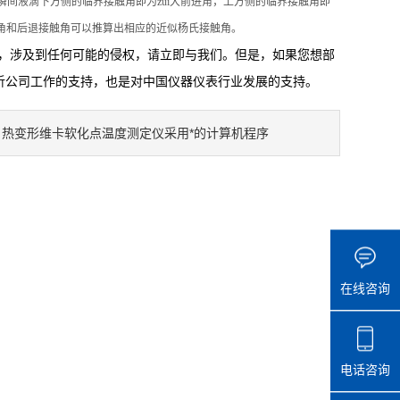
瞬间液滴下方侧的临界接触角即为zui大前进角，上方侧的临界接触角即
触角和后退接触角可以推算出相应的近似杨氏接触角。
中，涉及到任何可能的侵权，请立即与我们。但是，如果您想部
析公司工作的支持，也是对中国仪器仪表行业发展的支持。
热变形维卡软化点温度测定仪采用*的计算机程序
：
在线咨询
电话咨询