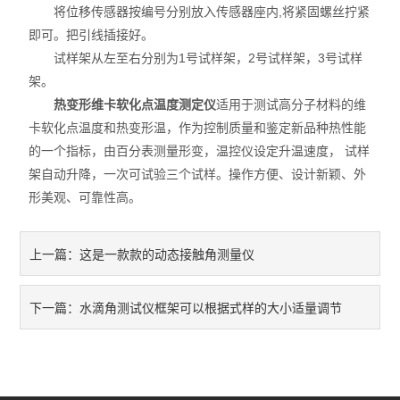
将位移传感器按编号分别放入传感器座内,将紧固螺丝拧紧
线缆/线材类仪器
即可。把引线插接好。
纸/纸板/纸箱类仪器
试样架从左至右分别为1号试样架，2号试样架，3号试样
架。
筛分机
热变形维卡软化点温度测定仪
适用于测试高分子材料的维
卡软化点温度和热变形温，作为控制质量和鉴定新品种热性能
其它类仪器
的一个指标，由百分表测量形变，温控仪设定升温速度， 试样
架自动升降，一次可试验三个试样。操作方便、设计新颖、外
形美观、可靠性高。
这是一款款的动态接触角测量仪
上一篇：
水滴角测试仪框架可以根据式样的大小适量调节
下一篇：