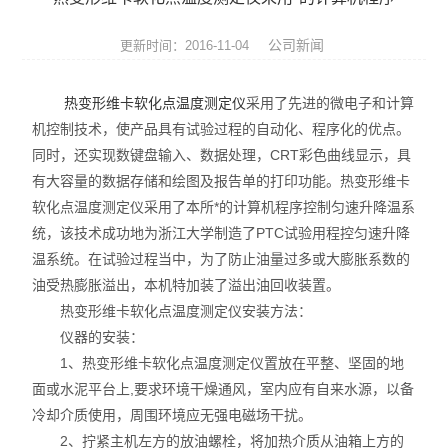
张力仪
公司新闻
更新时间：2016-11-04
影像测量仪
热变形维卡软化点温度测定仪
采用了先进的微电子和计算
三坐标测量机
机控制技术，使产品具有试验过程的自动化、程序化的优点。
同时，还实现数键盘输入、数据处理，CRT彩色曲线显示，具
光学类仪器
有大容量的数据存储和绘图及报告单的打印功能。热变形维卡
环境试验箱
软化点温度测定仪采用了本所*的计算机程序控制匀速升降温系
统，该技术成功地为浙江大学制造了PTC试验用程控匀速升降
材料试验机
温系统。在试验过程当中，为了防止油量过多或大膨胀系数的
油受热膨胀溢出，本机特加装了溢出油回收装置。
压力试验机
热变形维卡软化点温度测定仪安装方法：
仪器的安装：
扭转试验机
1、热变形维卡软化点温度测定仪置放在平整、坚固的地
面或水泥平台上,要求环境干燥通风，室内应有自来水源，以备
冲击试验机
冷却介质使用，周围环境应无强电磁场干扰。
跌落试验机
2、拧紧主机左方的放油螺栓，将加热介质从油箱上方的