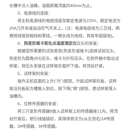
长槽中注入油箱，油面距箱顶盖约40mm为止。
振动试验机
3、电源线的连接：
将主机电源线的电缆线接至额定电源为220V，额定电流为
耐磨试验机
20A刀开关或自动空气开关上。(注：电源电缆线为三芯线，两
根短线接到相线和零线，一根长线为地线，将其牢固接地)。
疲劳寿命试验机
4、
热变形维卡软化点温度测定仪
压头的安装：
根据您所需要的试验类型(热变形或维卡)选择试验压头，
点击划线试验机
热变形为圆角(R3)压头，维卡为针形压头。在附件箱中取出试
弯折试验机
样架，将压头安装在试样架负载杆下端，将顶丝拧紧。
5、试样架的安装：
热变形温度测定仪
操作主机前面的上升(“升”)按钮，升起试样架托板，试样
架沿托板前方槽推入到位，按下降(“降”)按钮，使试样架落入
熔融指数测定仪
油槽内。
6、位移传感器的安装：
电子产品类仪器
将三只变形传感器8放入试样架上的传感器座11内，将顶
丝拧紧后，把引线插接好，其排序依次为(从左到右)1#传感
橡塑胶类仪器
器、2#传感器、3#传感器。