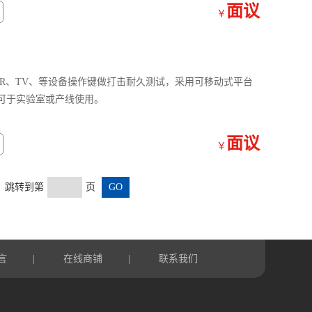
面议
￥
TOR、TV、等设备操作键做打击耐久测试，采用可移动式平台
可于实验室或产线使用。
面议
￥
页 跳转到第
页
言
在线商铺
联系我们
|
|