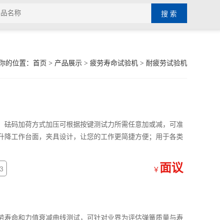
你的位置：
首页
>
产品展示
>
疲劳寿命试验机
>
耐疲劳试验机
，砝码加荷方式加压可根据按键测试力所需任意加或减，可准
升降工作台面，夹具设计，让您的工作更简捷方便；用于各类
面议
3
￥
劳寿命和力值衰减曲线测试，可针对业界为评估弹簧质量与寿