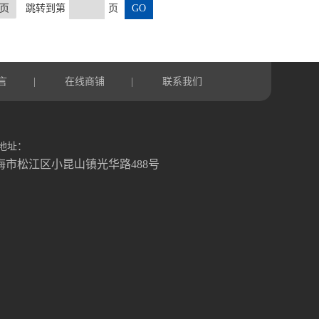
页
跳转到第
页
言
在线商铺
联系我们
|
|
地址：
海市松江区小昆山镇光华路488号