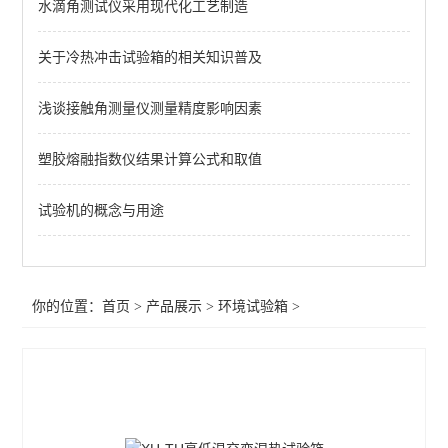
水滴角测试仪采用现代化工艺制造
温湿度交变湿热试验箱
高/低温试验箱
关于冷热冲击试验箱的相关知识普及
冷热冲击试验机
浅谈接触角测量仪测量精度影响因素
老化试验机
塑胶熔融指数仪结果计算公式和取值
干燥箱/烤箱/真空箱
试验机的概念与用途
盐水喷雾试验机
其它试验箱/试验机
你的位置：
首页
>
产品展示
>
环境试验箱
>
查看全部 >>