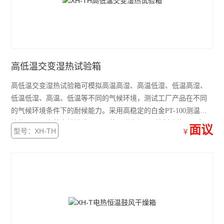
高低温交变湿热试验箱
高低温交变湿热试验箱可模拟高温高湿、高温低湿、低温高湿、
低温低湿、高温、低温等不同的气候环境，测试工厂产品在不同
的气候环境条件下的耐候能力。采用高稳定的白金PT-100测温抵
抗体，LCD中英文触控式显示屏幕，附多组PID控制功能，配备
面议
型号：XH-TH
￥
RS-232C/485C连接计算机接口，搭配容易学习操作的高准确性的
编程控制及定点控制系统。