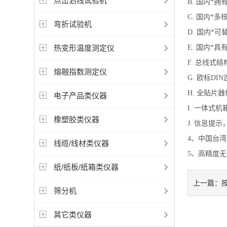
点击划线试验机
B. 国内*
C. 国内*
弯折试验机
D. 国内*可
热变形温度测定仪
E. 国内*
F. 总线式
熔融指数测定仪
G. 欧标D
H. 全贴片
电子产品类仪器
I. 一体式
橡塑胶类仪器
J. 信息提
4、中国台
线缆/线材类仪器
5、高精度
纸/纸板/纸箱类仪器
上一篇：
筛分机
其它类仪器