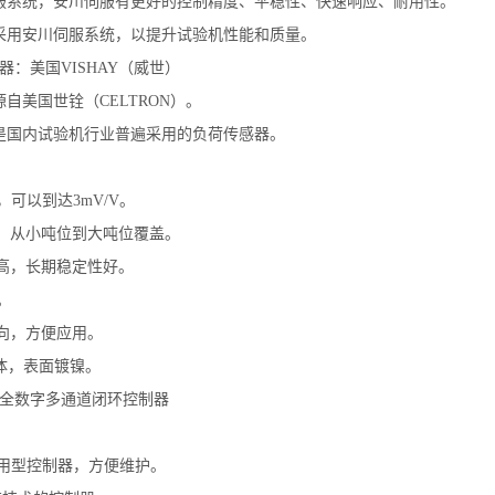
服系统，安川伺服有更好的控制精度、平稳性、快速响应、耐用性。
采用安川伺服系统，以提升试验机性能和质量。
器：美国VISHAY（威世）
自美国世铨（CELTRON）。
是国内试验机行业普遍采用的负荷传感器。
，可以到达3mV/V。
全，从小吨位到大吨位覆盖。
度高，长期稳定性好。
。
双向，方便应用。
本体，表面镀镍。
：全数字多通道闭环控制器
通用型控制器，方便维护。