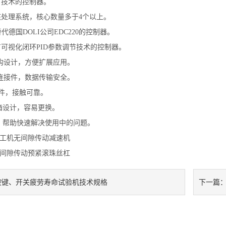
拥有技术的控制器。
多核处理系统，核心数量多于4个以上。
替代德国DOLI公司EDC220的控制器。
具有可视化闭环PID参数调节技术的控制器。
结构设计，方便扩展应用。
IN连接件，数据传输安全。
器件，接触可靠。
机箱设计，容易更换。
示，帮助快速解决使用中的问题。
湾工机无间隙传动减速机
无间隙传动预紧滚珠丝杠
按键、开关疲劳寿命试验机技术规格
下一篇