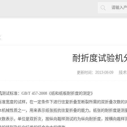
章
耐折度试验机
技术
更新时间：2013-08-09
机
测试标准：GB/T 457-2008《纸和纸板耐折度的测定》
标准宽度的试样，在一定条件下进行往复折叠至断裂所需的双折叠次数的对
本机械性质之一，用来表示纸张抵抗往复折叠的能力。纸张的耐折度是测
次数表示，单位是双折次，按纵向裁样测试的为纵向耐折度，按横向裁样