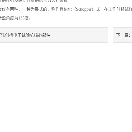
维的排列及纵向纤维的结合力大的缘故。
仪有两种，一种为卧式的，称作肖伯尔（Schopper）式，在工作时将试
盈角度为135度。
轩轶创析电子试验机核心部件
下一篇