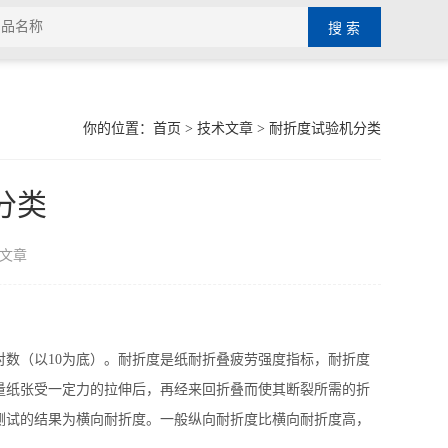
你的位置：
首页
>
技术文章
> 耐折度试验机分类
分类
文章
数（以10为底）。耐折度是纸耐折叠疲劳强度指标，耐折度
量纸张受一定力的拉伸后，再经来回折叠而使其断裂所需的折
测试的结果为横向耐折度。一般纵向耐折度比横向耐折度高，