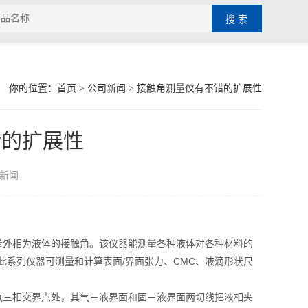
你的位置：
首页
>
公司新闻
> 接触角测量仪有不错的扩展性
错的扩展性
新闻
量外相为液体的接触角。该仪器能测量各种液体对各种材料的
此系列仪器可测量和计算表面/界面张力、CMC、液滴形状尺
三相交界点处，其气－液界面和固－液界面两切线把液相夹