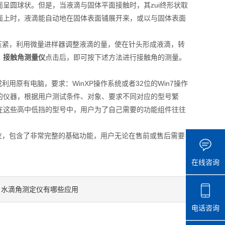
呈圆球状。但是，当液滴与固体平面接触时，其zui终形状取
面上时，液滴能自动地在固体表面铺展开来，或以与固体表面
紧，利用微量进样器调整液滴的量，使在针头形成液滴，转
。
接触角测量仪
点击后，即可按下述方法进行接触角的测量。
原有电脑，要求：WinXP操作系统或者32位的Win7操作
的仪器，根据用户测试条件、对象、要求不同对应的型号繁
在这些高中低挡的型号中，用户为了自己需要的功能组件往往
，包含了非常完整的基础功能，用户无论在售前或售后需要
在线咨询
水滴角测定仪有哪些应用
：
电话咨询