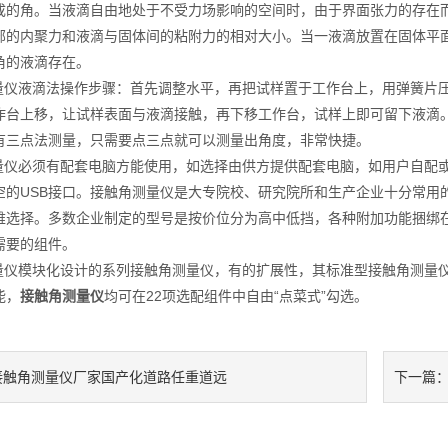
成的角。当液滴自由地处于不受力场影响的空间时，由于界面张力的存在而
部的内聚力和液滴与固体间的粘附力的相对大小。当一液滴放置在固体平
角的液滴存在。
仪液滴法操作步骤：首先调整水平，再把试样置于工作台上，用弹簧片压
作台上移，让试样表面与液滴接触，再下移工作台，试样上即可留下液滴
有三点法测量，只需要点三点就可以测量出角度，非常快捷。
仪必须有配套电脑方能使用，如选择由供方提供配套电脑，如用户自配或利用
空的USB接口。接触角测量仪是大专院校、研究院所和生产企业十分常用
难选择。多数企业制定的型号是按价位分为高中低挡，各种附加功能捆绑
需要的组件。
仪模块化设计的系列接触角测量仪，有的扩展性，其标准型接触角测量仪
能，
接触角测量仪
均可在22项选配组件中自由“点菜式”勾选。
接触角测量仪厂家国产化道路任重道远
下一篇