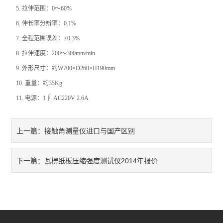
5.
拉伸范围：0～60%
振动试验机
6.
伸长率分辨率：0.1%
7.
全程范围误差：±0.3%
耐磨试验机
8.
拉伸速度：200～300mm/min
疲劳寿命试验机
9.
外形尺寸：约W700×D260×H190mm
10.
重量：约35Kg
点击划线试验机
11.
电源：1∮ AC220V 2.6A
弯折试验机
接触角测量仪进口与国产区别
上一篇：
热变形温度测定仪
熔融指数测定仪
瓦楞纸板压缩强度测试仪2014年报价
下一篇：
电子产品类仪器
橡塑胶类仪器