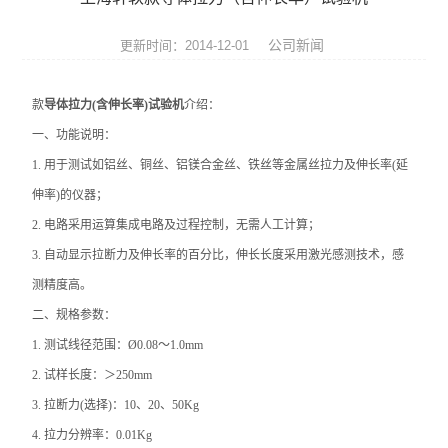
张力仪
公司新闻
更新时间：2014-12-01
影像测量仪
款
导体拉力(含伸长率)试验机
介绍：
三坐标测量机
一、功能说明：
光学类仪器
1.
用于测试如铝丝、铜丝、铝镁合金丝、铁丝等金属丝拉力及伸长率(延
伸率)的仪器；
环境试验箱
2.
电路采用运算集成电路及过程控制，无需人工计算；
材料试验机
3.
自动显示拉断力及伸长率的百分比，伸长长度采用激光感测技术，感
测精度高。
压力试验机
二、规格参数：
扭转试验机
1.
测试线径范围：Ø0.08～1.0mm
2.
试样长度：＞250mm
冲击试验机
3.
拉断力(选择)：10、20、50Kg
4.
拉力分辨率：0.01Kg
跌落试验机