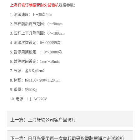
上海轩轶订制疲劳耐久试验机
规格参数：
振动试验机
1.
测试速度：1～30次/min
2.
压杆前后调节范围：0～50mm
耐磨试验机
3.
压杆上下升降范围：0～100mm
疲劳寿命试验机
4.
测试次数设定：0～999999次
5.
暂停周期设定 ：0～30000次
点击划线试验机
6.
暂停时间设定：1sec～50min
弯折试验机
7.
气源：≧6 Kgf/cm2
8.
体积：约1150× 900×1120mm
热变形温度测定仪
9.
重量：约65Kg
10.
电源：1∮ AC220V
熔融指数测定仪
电子产品类仪器
上海轩轶公司客户回访月
上一篇：
橡塑胶类仪器
日月光集团再一次向我司采购塑胶摆锤冲击试验机
下一篇：