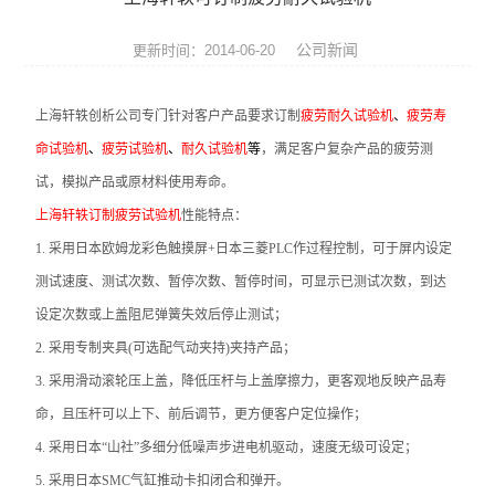
张力仪
公司新闻
更新时间：2014-06-20
影像测量仪
上海轩轶创析公司专门针对客户产品要求订制
疲劳耐久试验机
、
疲劳寿
三坐标测量机
命试验机
、
疲劳试验机
、
耐久试验机
等
，满足客户复杂产品的疲劳测
光学类仪器
试，模拟产品或原材料使用寿命。
上海轩轶订制疲劳试验机
性能特点：
环境试验箱
1.
采用日本欧姆龙彩色触摸屏+日本三菱PLC作过程控制，可于屏内设定
材料试验机
测试速度、测试次数、暂停次数、暂停时间，可显示已测试次数，到达
设定次数或上盖阻尼弹簧失效后停止测试；
压力试验机
2.
采用专制夹具(可选配气动夹持)夹持产品；
扭转试验机
3.
采用滑动滚轮压上盖，降低压杆与上盖摩擦力，更客观地反映产品寿
命，且压杆可以上下、前后调节，更方便客户定位操作；
冲击试验机
4.
采用日本“山社”多细分低噪声步进电机驱动，速度无级可设定；
5.
采用日本SMC气缸推动卡扣闭合和弹开。
跌落试验机