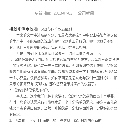
张力仪
公司新闻
更新时间：2013-07-02
影像测量仪
接触角测定仪
进口仪器与国产仪器区别
三坐标测量机
本来的文章中涉及到区别，但是考虑到操作中事实上接触角测定仪
的生产中，不能准确的说出有哪些仪器真正是好的，哪些仪器是不好
光学类仪器
的。我们只能简单的说成，仁者见仁，智者见智吧。
但是，有如下几点意见供您参考，你可以综合考虑一下：
环境试验箱
1
、您的预算是否足够。如果您的预算够有30万左右，那么您考虑壹台进
口的接触角测定仪也是一样不错的选择。但如果您有这个费用，又想采
购壹台比较有技术含量的仪器，我建议您考虑一下上海轩轶创析（这是
材料试验机
一个小算盘，仅供您参考，如有不同意见请来电与我们一起讨论）。如
果您的预算只有5万以内，那么您只能考虑国产的仪器了。
压力试验机
2
、您的测试需求是怎样的。
事实上，这个我们已经多次讲了。但这个对您选购仪器非常重要。
扭转试验机
有时，您的测试需求有可能根本是一个非常简单的需求，那么何苦化这
钱买个贵的进口仪器。当然，排除您是一定相信国外的一定是好的仪器
冲击试验机
的信念。
3
、再次看一下我们上面提供的一些信息，肯定对您有帮助的
跌落试验机