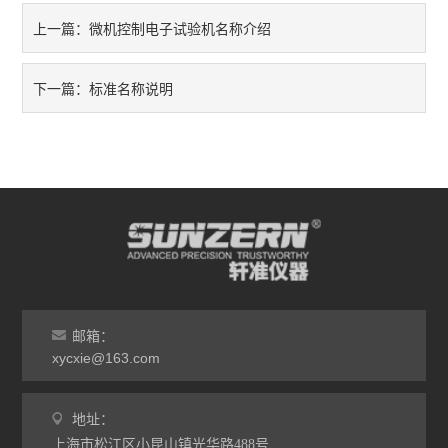
微机控制电子试验机名称介绍
上一篇：
振动试验机
耐磨试验机
标准名称说明
下一篇：
疲劳寿命试验机
点击划线试验机
弯折试验机
热变形温度测定仪
熔融指数测定仪
邮箱：
xycxie@163.com
电子产品类仪器
橡塑胶类仪器
地址：
上海市松江区小昆山镇光华路488号