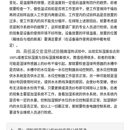
变化，是温度降的很慢，还是温度到一定值后温度有回升的趋势，前者
就要检查一下，做低温试验前是否将工作室烘干，使工作室保持干燥后
振动试验机
再将试验样品放入工作室内再做试验，工作室内的试验样品是否放置的
过多，使工作室内的风不能充分循环，在排除上述原因后，就要考虑是
耐磨试验机
否是制冷系统中的故障了，这样就要请厂家的专业人员进行检修。后者
的现象是设备的使用环境不好所致，设备放置的环境温度，放置的位置
疲劳寿命试验机
（箱体后与墙的距离）要满足要求（在设备操作使用说明中都有规
定）。
高低温交变湿热试验箱
四、
点击划线试验机
做湿热试验中，出现实际湿度会达到
100%或者实际湿度与目标湿度相差很大，数值低得很多，前者的现象：
可能是湿球传感器上的纱布干燥引起，那就要检查湿球传感器的水槽中
弯折试验机
是否缺水，水槽中的水位是由一水位控制器自动控制的，查水位控制器
供水系统是否供水正常，水位控制器工作是否正常。另一种可能就是湿
热变形温度测定仪
球纱布因使用时间长，或供水水质纯净度的原因，会使纱布变硬，使纱
布无法吸收水份而干燥，只要更换或清洗纱布即可排除以上现象。后者
熔融指数测定仪
的现象主要是加湿系统不工作，查看加湿系统的供水系统，供水系统内
是否有一定的水量，控制加湿锅炉水位的水位控制是否正常，加湿锅炉
电子产品类仪器
内的水位是否正常。如以上一切都正常，那就要检查电器控制系统，这
要请专业维修人员进行检修。
橡塑胶类仪器