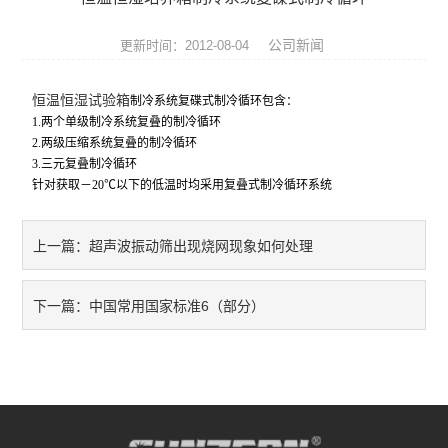
张力仪
公司新闻
更新时间：2012-08-04
影像测量仪
恒温恒湿试验箱
制冷系统复碟式制冷循环包含：
三坐标测量机
1.
两个单级制冷系统复叠的制冷循环
2.
两级压缩系统复叠的制冷循环
光学类仪器
3.
三元复叠制冷循环
针对获取－20℃以下的低温时均采用复叠式制冷循环系统
环境试验箱
超声波振动筛出现烧网现象如何处理
上一篇：
材料试验机
压力试验机
中国常用国家标准6（部分）
下一篇：
扭转试验机
冲击试验机
跌落试验机