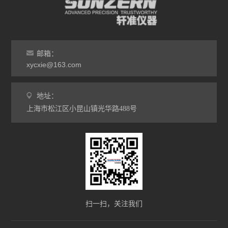
振动试验机
耐磨试验机
邮箱：
xycxie@163.com
疲劳寿命试验机
点击划线试验机
地址：
上海市松江区小昆山镇光华路488号
弯折试验机
热变形温度测定仪
熔融指数测定仪
电子产品类仪器
扫一扫，关注我们
橡塑胶类仪器