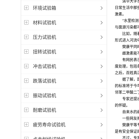
清华大学
环境试验箱
日常生活中那
激素。
“水里检
材料试验机
与面源污染都
比如，随
压力试验机
形式进入河流
樊康平同
扭转试验机
雌激素能
有网民表
冲击试验机
度处理，包括
之后，百姓真
据了解，
跌落试验机
的标准将于今年
邻苯二甲酸二丁酯
振动试验机
专家还提
的怀疑。
耐磨试验机
自来水的
一些网友
疲劳寿命试验机
樊康平等
是有安全保证
不过，专