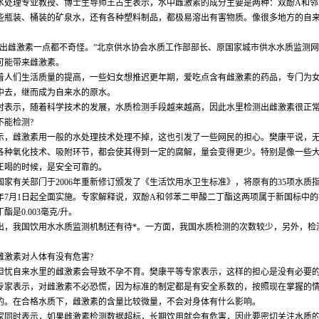
水处理专业教授、博士生导师王占生表示，水中雌激素的成分主要是两种：双酚A和邻
些瓶装、桶装的矿泉水，还有各种塑料制品，都极易溶出有害物质。像很多地方的自
测出雌激素一点都不奇怪。”北京供水协会水质工作部部长、原国家城市供水水质监测网
可能带来雌激素。
着人们生活质量的提高，一些妇女想推迟更年期，爱吃点含有雌激素的药品，专门为
中去，继而成为自来水的原水。
时表示，随着科学技术的发展，水质检测手段越来越高，因此水里检测出雌激素很正
不能检测?
示，雌激素用一般的水处理技术处理不掉，这也引发了一些网民的担心。樊康平说，
各种氧化技术、吸附环节，都会使其得到一定的腐解，量会变得更少。特别是像一些
正喝的时候，是安全可靠的。
国家有关部门于2006年重新修订颁发了《生活饮用水卫生标准》，将原有的35项水质
7月1日起全面实施。专家解释说，双酚A和邻苯二甲酸二丁酯这两项属于新国标中的检测
是0.003毫克/升。
出，我国饮用水水质监测机制还有待*。一方面，我国水质检测的次数较少，另外，检
雌激素对人体有没有危害?
担忧自来水里的雌激素会导致不孕不育。樊康平等专家表示，这样的担心是没有必要
专家表示，对雌激素不必恐慌，因为标准的制定都是有安全系数的，按照现在掌握的情
的。在合格水质下，雌激素的含量比较微量，不会对身体有什么影响。
家同时表示，如果雌激素检测数据超标，长期饮用就会有危害，因此要密切关注水质