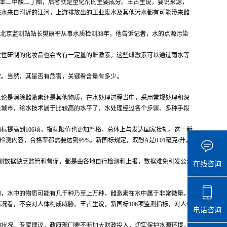
苯二甲酸二丁酯，后者就是塑化剂的主要成分。王占生说，要说来源，
来水来自附近的江河，上游排放出的工业废水及其他污水都有可能带来雌
北京监测站站长樊康平从事水质检测38年，他告诉记者，水的点源污染
女性研制的化妆品也会含有一定量的雌激素。这些雌激素可以通过雨水等
常。当然，其是否有危害，关键看含量有多少。
无论是消除雌激素还是其他物质，在水处理过程当中，采用常规处理和深
大城市，给水技术属于比较高的水平了，水处理经过各个步骤、多种手段
指标提高到106项，指标限值也更加严格，总体上与发达国家接轨。这一新
内容，合格率都需要达到95%。新国标规定，双酚A是0.01毫克/升，
测数据缺乏监管和督促，都是由各地自行检测和上报，数据难免引发公众
在线咨询
的，水中的物质可能有几千种乃至上万种，雌激素在水中属于非常微量。
况看，不会对人体构成威胁。王占生说，新国标106项监测指标，对人体
电话咨询
的状况。专家建议，政府部门要不断加大财政投入，切实保护水源环境，