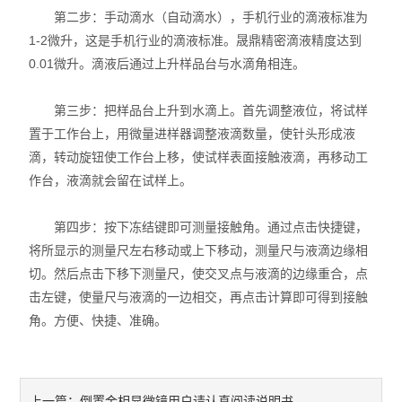
第二步：手动滴水（自动滴水），手机行业的滴液标准为
振动试验机
1-2微升，这是手机行业的滴液标准。晟鼎精密滴液精度达到
0.01微升。滴液后通过上升样品台与水滴角相连。
耐磨试验机
第三步：把样品台上升到水滴上。首先调整液位，将试样
疲劳寿命试验机
置于工作台上，用微量进样器调整液滴数量，使针头形成液
滴，转动旋钮使工作台上移，使试样表面接触液滴，再移动工
点击划线试验机
作台，液滴就会留在试样上。
弯折试验机
第四步：按下冻结键即可测量接触角。通过点击快捷键，
热变形温度测定仪
将所显示的测量尺左右移动或上下移动，测量尺与液滴边缘相
切。然后点击下移下测量尺，使交叉点与液滴的边缘重合，点
熔融指数测定仪
击左键，使量尺与液滴的一边相交，再点击计算即可得到接触
角。方便、快捷、准确。
电子产品类仪器
橡塑胶类仪器
倒置金相显微镜用户请认真阅读说明书
上一篇：