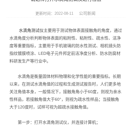
张力仪
公司新闻
更新时间：2022-08-11
影像测量仪
水滴角测试仪
主要用于测试物体表面接触角的角度，通过
三坐标测量机
水滴角度分析判断物体表面的粘附性、粘附性、疏水性、洁净
度等重要指标，主要用于手机玻璃的防水性测试、相机镜头防
光学类仪器
指纹镀膜喷涂、LED电子元件邦定前洁净度分析、防水防腐材
环境试验箱
料研发生产等行业中。
材料试验机
水滴角是衡量固体材料物理和化学性能的重要指标。长期
以来，在测试水滴角值的过程和生成测试报告时，人们更多地
压力试验机
关注角值本身，一般情况下，接触角角小于60度，则视为亲水
性样品，若接触角值大于60°，则视为疏水性样品；当接触角
扭转试验机
大于120度时，试样可视为超疏水接触角值。
冲击试验机
第一步：打开水滴角测试仪，并连接计算机；
跌落试验机