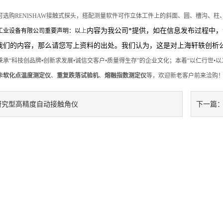
可选购RENISHAW接触式探头，搭配测量软件可作立体工件上的斜面、圆、槽沟、
内容为我公司*提供，如在信息发布过程中
工业设备有限公司重要声明：以
上
我们的内容，那么请您写上资料的出处。我们认为，这是对上海轩轶创析
承“科技创品牌•创新求发展•诚信交客户•质量得生存”的企业文化；本着“以仁行世•以
卡软化点温度测定仪
、
重复跌落试验机
、
熔融指数测定仪
等，欢迎新老客户前来洽购
研究型高精度自动接触角仪
下一篇