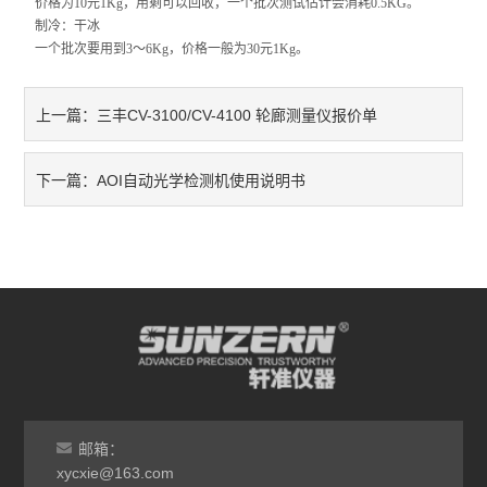
价格为10元1Kg，用剩可以回收，一个批次测试估计会消耗0.5KG。
线缆/线材类仪器
制冷：干冰
一个批次要用到3～6Kg，价格一般为30元1Kg。
纸/纸板/纸箱类仪器
三丰CV-3100/CV-4100 轮廊测量仪报价单
上一篇：
筛分机
其它类仪器
AOI自动光学检测机使用说明书
下一篇：
邮箱：
xycxie@163.com