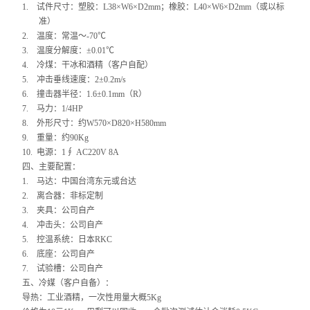
1.
试件尺寸：塑胶：L38×W6×D2mm；橡胶：L40×W6×D2mm（或以标
准）
振动试验机
2.
温度：常温～-70℃
3.
温度分解度：±0.01℃
耐磨试验机
4.
冷煤：干冰和酒精（客户自配）
5.
冲击垂线速度：2±0.2m/s
疲劳寿命试验机
6.
撞击器半径：1.6±0.1mm（R）
7.
马力：1/4HP
8.
外形尺寸：约W570×D820×H580mm
点击划线试验机
9.
重量：约90Kg
10.
电源：1∮ AC220V 8A
弯折试验机
四、
主要配置
：
1.
马达：中国台湾东元或台达
热变形温度测定仪
2.
离合器：非标定制
3.
夹具：公司自产
熔融指数测定仪
4.
冲击头：公司自产
5.
控温系统：日本RKC
电子产品类仪器
6.
底座：公司自产
7.
试验槽：公司自产
五、冷媒（客户自备）：
橡塑胶类仪器
导热：工业酒精，一次性用量大概5Kg