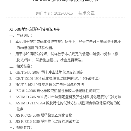
张力仪
技术文章
更新时间：2012-08-15
影像测量仪
脆化试验机
XJ-6603
使用说明书
三坐标测量机
一、产品说明：
1.
本机用于塑料或硫化橡胶在规定条件下，经受冲击时不出现脆性破坏
光学类仪器
的zui低温度的试验仪器。
2.
用干冰和酒精为冷煤，试样放于本机规定的低温中浸渍2.5分钟（橡
环境试验箱
胶3分钟），然后施加撞击，检查是否断裂。
二、相关标准：
1.
GB/T 5470-2008
塑料 冲击法脆化温度的测定
材料试验机
2.
GB/T 15256-1994
硫化橡胶低温脆性的测定（多试样法）
3.
HG/T 2-162-1965
塑料低温冲击压缩试验方法
压力试验机
4.
ISO 812-2006
硫化橡胶或热塑性橡胶—低温脆性的测定
5.
ASTM D 746-2007
用冲击法测定塑料及弹性材料脆化温度的试验方法
扭转试验机
6.
ASTM D 2137-1994
橡胶特性的试验方法.挠性聚合物及涂层织物的脆
化点
冲击试验机
7.
JIS K 6723-2006
增塑聚氯乙烯化合物
8.
JIS K 7216-1980
塑料脆化温度的测试方法
三、规格参数：
跌落试验机