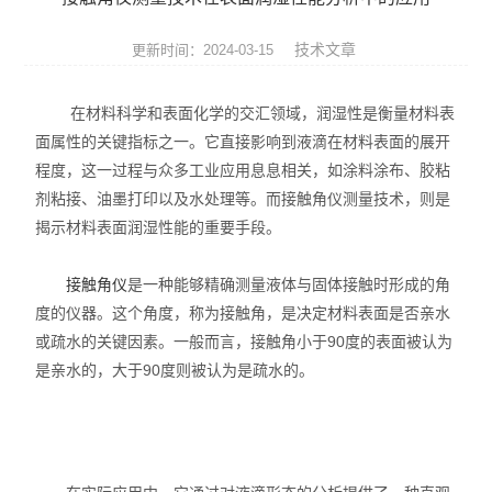
张力仪
技术文章
更新时间：2024-03-15
影像测量仪
在材料科学和表面化学的交汇领域，润湿性是衡量材料表
三坐标测量机
面属性的关键指标之一。它直接影响到液滴在材料表面的展开
程度，这一过程与众多工业应用息息相关，如涂料涂布、胶粘
光学类仪器
剂粘接、油墨打印以及水处理等。而接触角仪测量技术，则是
环境试验箱
揭示材料表面润湿性能的重要手段。
材料试验机
接触角仪
是一种能够精确测量液体与固体接触时形成的角
度的仪器。这个角度，称为接触角，是决定材料表面是否亲水
压力试验机
或疏水的关键因素。一般而言，接触角小于90度的表面被认为
是亲水的，大于90度则被认为是疏水的。
扭转试验机
冲击试验机
跌落试验机