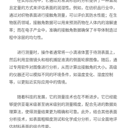
在实际应用中，它通过对液滴形态的分析提供了一种直观
且定量的方式来评估表面的润湿性。例如，在纺织品行业中，
振动试验机
通过对织物表面进行接触角测量，可以评价其防水性能；在生
物医药领域，接触角数据可以用来预测药物在人体内的溶解速
耐磨试验机
率；而在电子产业中，准确的接触角数据确保了半导体制造过
程中涂层的均匀性。
疲劳寿命试验机
点击划线试验机
进行测量时，操作者通常将一小滴液体置于待测表面上，
然后利用显微镜头和相机捕捉液滴的侧面轮廓图像。随后，通
弯折试验机
过专用软件对图像进行分析，从而计算出接触角的大小。高级
的仪器还可以模拟不同的环境条件，如温度变化、湿度控制
热变形温度测定仪
等，以更贴近实际应用中的情境。
熔融指数测定仪
随着科技的发展，它的测量技术也在不断进步。它已经能
够提供亚毫米级甚至纳米级别的测量精度，配合先进的数据处
电子产品类仪器
理算法，使得测量结果更为精确和可靠。此外，结合其他表面
橡塑胶类仪器
分析技术，如表面粗糙度测试和化学成分分析，可以全面地评
估材料表面的综合性能。