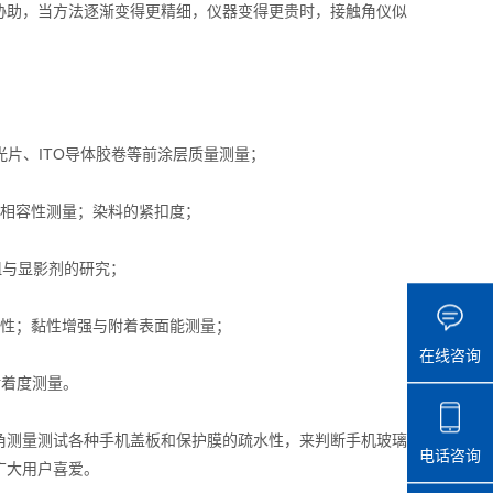
协助，当方法逐渐变得更精细，仪器变得更贵时，接触角仪似
光片、ITO导体胶卷等前涂层质量测量；
相容性测量；染料的紧扣度；
阻与显影剂的研究；
性；黏性增强与附着表面能测量；
在线咨询
附着度测量。
测量测试各种手机盖板和保护膜的疏水性，来判断手机玻璃
电话咨询
广大用户喜爱。