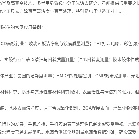
态学及高真空技术，多半用显微镜与分子光谱去研究，虽能提供很重要之
宜之工具去追踪表面清洁度与表面处理，特别是电子制造工业上。
试仪的常见应用举例：
LCD面板行业：玻璃面板洁净度与镀膜质量测量；TFT打印电路、彩色滤
塑胶行业：表面清洁与附着质量测量；油墨附着度测量；胶水胶体性质
产业：晶圆的洁净度测量；HMDS的处理控制；CMP的研究测量、光
料研究：防水与亲水性能材料研究探讨；表面活性与清洁剂的张力、湿
装：基质表面洁净度；原子合成氧化识别；BGA焊接表面；环氧化物的
业的发展，手机盖板、手机膜的表面处理性已越来越受到重视。水滴角
疏水程度已越来越常见。水滴角测试仪器测量水滴角数据准确，确实深受