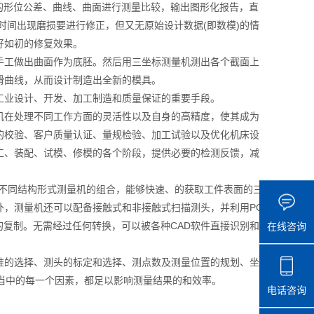
关的形位公差、曲线、曲面进行测量比较，输出图形化报告，直
时间出现磨损要进行修正，但又无原始设计数据(即数模)的情
好如初的修复效果。
手工做出曲面作为底胚。然后用三坐标测量机测出各个截面上
滑曲线，从而设计制造出全新的模具。
工业设计、开发、加工制造和质量保证的重要手段。
机在处理不同工作方面的灵活性以及自身的高精度，使其成为
的校验、客户质量认证、量规检验、加工试验以及优化机床设
工、装配、试模、修模的各个阶段，提供必要的检测反馈，减
和不同结构形式测量机的组合，能够快速、的获取工件表面的三
，测量机还可以配备接触式和非接触式扫描测头，并利用PC-
型的复制。无需经过任何转换，可以被各种CAD软件直接识别和
在线咨询
准的选择、测头的标定和选择、测点数及测量位置的规划、坐
当中的每一个因素，都足以影响测量结果的和效率。
电话咨询