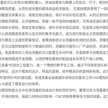
标测量机可以应用3D数模的输入，将成品模具与数模上的定位、尺寸、相
映模具质量，从而形成完整的模具成品检测报告。 在某些模具使用了一段
用截面法采集点云，用规定格式输出，探针半径补偿后造型，从而达到完
轮廓既非圆弧，又非抛物线，而是一些不规则的曲面时，可用油泥或石膏
征线和分型线，用规定格式输出，探针半径补偿后造型，在造型过程中圆
机以其高精度高柔性以及优异的数字化能力，成为现代制造业尤其是模具
够为模具工业提供质量保证，是模具制造企业测量和检测的好选择。测量
。在为过程控制提供尺寸数据的同时，测量机可提供入厂产品检验、机床
能。高度柔性的三坐标测量机可以配置在车间环境，并直接参与到模具加
数并缩短模具开发周期，从而终降低模具的制造成本并将生产纳入控制。
机具备*的逆向工程能力，是一个理想的数字化工具。通过不同类型测头
何特征，这对于模具的设计、样品的复制、损坏模具的修复特别有用。此外
量软件提供的*的扫描功能，完成具备自由曲面形状特征的复杂工件CAD模
大大提高了模具设计的效率。
在模具制造企业中应用测量机完成设计和检测任务时，要密切关注测量基
、环境的影响、局部几何特征的影响、CNC控制参数等多方面的因素。这