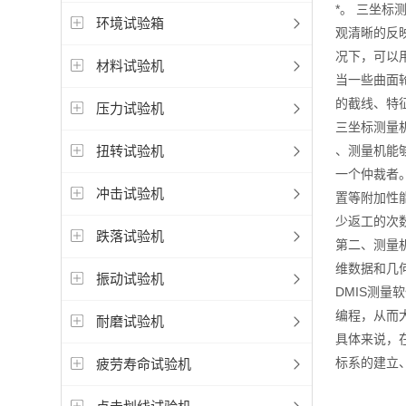
*。 三坐
环境试验箱
观清晰的反
况下，可以
材料试验机
当一些曲面
的截线、特
压力试验机
三坐标测量
扭转试验机
、测量机能
一个仲裁者
冲击试验机
置等附加性
少返工的次
跌落试验机
第二、测量
维数据和几
振动试验机
DMIS测
编程，从而
耐磨试验机
具体来说，
标系的建立
疲劳寿命试验机