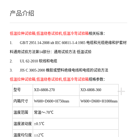
产品介绍
低温拉伸试验箱,低温绕卷试验机,低温冷弯试验箱
相关标准：
1.
GB/T 2951.14-2008 idt IEC 60811-1-4:1985
电缆和光缆绝缘和护套材
料通用试验方法第14部分：通用试验方法 低温试验
2.
UL 62-2010
软线和电缆
3.
JIS C 3005-2000
橡胶或塑料绝缘电线和电缆的试验方法
低温拉伸试验箱,低温绕卷试验机,低温冷弯试验箱
规格参数：
+
型号
XD-6808-270
XD-6808-360
内箱尺寸
W600×D600×H750mm
W600×D600×H1000mm
温度范围
常温～-70℃
温度波动度
±0.5℃
温度均匀度
≤±2℃