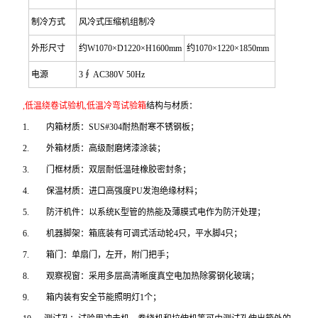
制冷方式
风冷式压缩机组制冷
外形尺寸
约W1070×D1220×H1600mm
约1070×1220×1850mm
电源
3
∮ AC380V 50Hz
,低温绕卷试验机,低温冷弯试验箱
结构与材质：
1.
内箱材质：SUS#304耐热耐寒不锈钢板；
2.
外箱材质：
高级耐磨烤漆涂装
；
3.
门框材质：双层耐低温硅橡胶密封条；
4.
保温材质：进口高强度PU发泡绝缘材料；
5.
防汗机件：以系统K型管的热能及薄膜式电作为防汗处理；
6.
机器脚架：箱底装有可调式活动轮4只，平水脚4只
；
7.
箱门：
单扇门，左开，附门把手
；
8.
观察视窗：采用多层高清晰度真空电加热除雾钢化玻璃
；
9.
箱内装有安全节能照明灯1个；