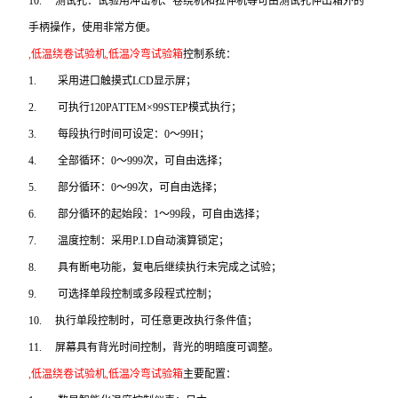
10.
测试孔：试验用冲击机、卷绕机和拉伸机等可由测试孔伸出箱外的
手柄操作，使用非常方便。
,低温绕卷试验机,低温冷弯试验箱
控制系统：
1.
采用进口触摸式LCD显示屏；
2.
可执行120PATTEM×99STEP模式执行；
3.
每段执行时间可设定：0～99H；
4.
全部循环：0～999次，可自由选择；
5.
部分循环：0～99次，可自由选择；
6.
部分循环的起始段：1～99段，可自由选择；
7.
温度控制：
采用P.I.D自动演算锁定
；
8.
具有断电功能，复电后继续执行未完成之试验；
9.
可选择单段控制或多段程式控制；
10.
执行单段控制时，可任意更改执行条件值；
11.
屏幕具有背光时间控制，背光的明暗度可调整。
,低温绕卷试验机,低温冷弯试验箱
主要配置：