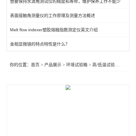
想要保持水滴角测试仪的精度和寿命，维护保养工作不能少
温湿度交变湿热试验箱
表面接触角测量仪的工作原理及测量方法概述
高/低温试验箱
Melt flow indexer塑胶熔融指数测定仪英文介绍
冷热冲击试验机
老化试验机
金相显微镜的特点特性是什么？
干燥箱/烤箱/真空箱
你的位置：
首页
>
产品展示
>
环境试验箱
>
高/低温试验箱
>低温拉
盐水喷雾试验机
其它试验箱/试验机
查看全部 >>