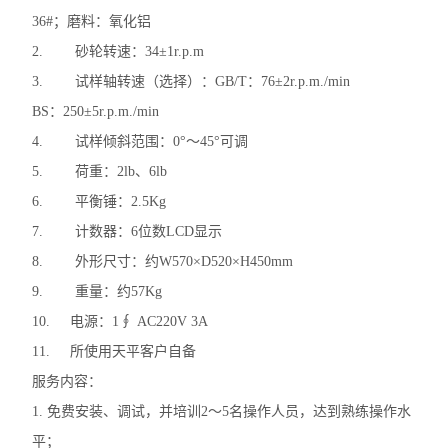
36#；磨料：氧化铝
2. 砂轮转速：34±1r.p.m
3. 试样轴转速（选择）：GB/T：76±2r.p.m./min
BS：250±5r.p.m./min
4. 试样倾斜范围：0°～45°可调
5. 荷重：2lb、6lb
6. 平衡锤：2.5Kg
7. 计数器：6位数LCD显示
8. 外形尺寸：约W570×D520×H450mm
9. 重量：约57Kg
10. 电源：1∮ AC220V 3A
11. 所使用天平客户自备
服务内容：
1. 免费安装、调试，并培训2～5名操作人员，达到熟练操作水
平；