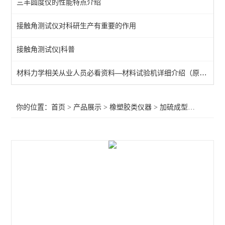
三丰圆度仪的性能特点介绍
硫化仪/门尼粘度仪
接触角测试仪对科研生产有重要的作用
脆化温度试验机
接触角测试仪|科普
加硫成型机
熔点测试仪
材料力学相关从业人员必看资料—材料试验机详细介绍（原创）
胶带粘性保持测试仪
你的位置：
首页
>
产品展示
>
橡塑胶类仪器
>
加硫成型机
>手动加
试片制样切片机
辗压滚轮
查看全部 >>