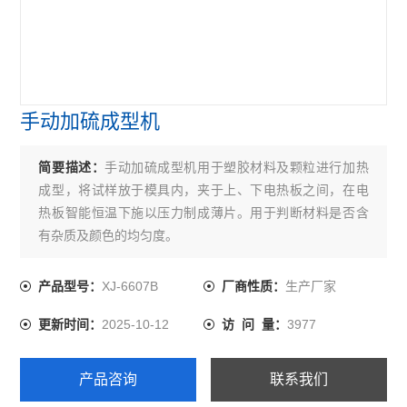
手动加硫成型机
简要描述：
手动加硫成型机用于塑胶材料及颗粒进行加热
成型，将试样放于模具内，夹于上、下电热板之间，在电
热板智能恒温下施以压力制成薄片。用于判断材料是否含
有杂质及颜色的均匀度。
XJ-6607B
生产厂家
产品型号：
厂商性质：
2025-10-12
3977
更新时间：
访 问 量：
产品咨询
联系我们