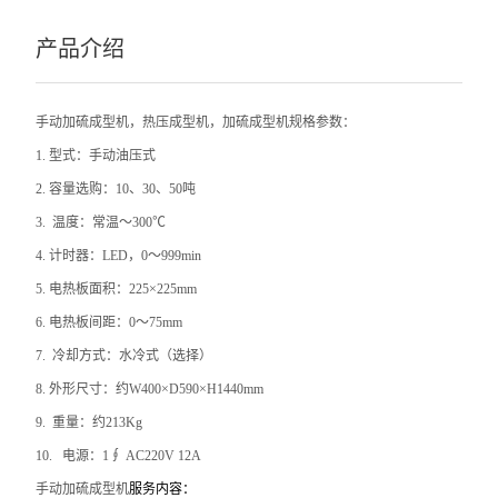
产品介绍
手动加硫成型机，热压成型机，加硫成型机
规格参数：
1.
型式：手动油压式
2.
容量选购：10、30、50吨
3.
温度：常温～300℃
4.
计时器：LED，0～999min
5.
电热板面积：225×225mm
6.
电热板间距：0～75mm
7.
冷却方式：水冷式（选择）
8.
外形尺寸：约W400×D590×H1440mm
9.
重量：约213Kg
10.
电源：1∮ AC220V 12A
手动加硫成型机
服务内容：