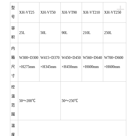
+
型
XH-VT25
XH-VT50
XH-VT90
XH-VT210
XH-VT250
号
容
25L
50L
90L
210L
250L
积
内
箱
W300×D300
W415×D370
W450×D450
W560×D640
W700×D600
尺
×H275mm
×H345mm
×H450mm
×H600mm
×H600mm
寸
控
温
50
～200℃
50
～250℃
范
围
温
度