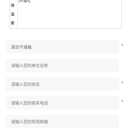
5
～40℃
境
温
度