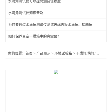
水滴角测试仪可以提高测试信赖度
温湿度交变湿热试验箱
水滴角测试仪知识普及
高/低温试验箱
为何要通过水滴角测试仪测试玻璃盖板水滴角、接触角
冷热冲击试验机
老化试验机
如何保养真空干燥箱中的真空泵？
干燥箱/烤箱/真空箱
你的位置：
首页
>
产品展示
>
环境试验箱
>
干燥箱/烤箱/真空箱
>
盐水喷雾试验机
其它试验箱/试验机
查看全部 >>