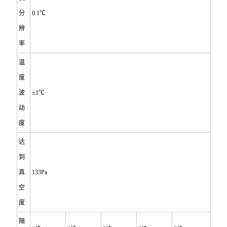
分
0.1
℃
辨
率
温
度
波
±1℃
动
度
达
到
真
133Pa
空
度
隔