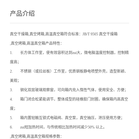
产品介绍
真空干燥箱,真空烤箱,高温真空箱
符合标准：JB/T 9505 真空干燥箱
,真空烤箱,高温真空箱
产品特性：
1.
长方体工作室，使有效容积达到zui大，微电脑温度控制器，控制精
度高；
2.
不锈钢（或拉丝板）工作室，优质钢板静电喷塑外壳，造型新颖、
美观；
3.
钢化双层玻璃观察窗，可向箱内充入惰性气体，使用安全、方便；
4.
箱门闭合松紧能调节，整体成型的硅橡胶门封圈，确保箱内高真空
度；
5.
箱内置轻触互锁式电磁阀、真空泵，真空抽压，泄压使用方便；
6.
zui短加热时间，与传统相比加热时间减少50% 以上。
,真空烤箱,高温真空箱
规格参数：