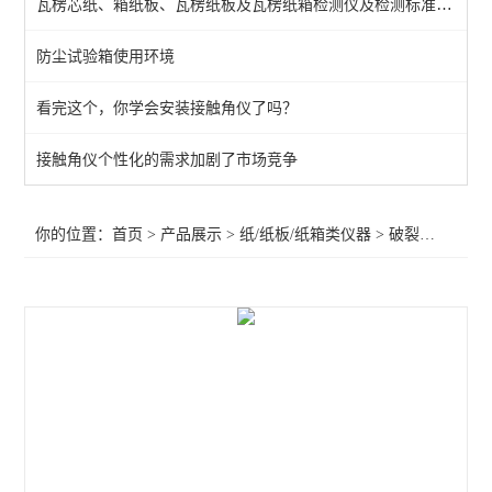
瓦楞芯纸、箱纸板、瓦楞纸板及瓦楞纸箱检测仪及检测标准介绍
破裂强度试验机
防尘试验箱使用环境
环压强度试验机
看完这个，你学会安装接触角仪了吗？
耐折度测试仪
撕裂强度试验机
接触角仪个性化的需求加剧了市场竞争
查看全部 >>
你的位置：
首页
>
产品展示
>
纸/纸板/纸箱类仪器
>
破裂强度试验机