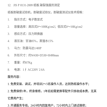
12.
JIS P 8131-2009
纸板.破裂强度的测定
纸板耐破度试验机，耐破度试验仪，耐破度测试仪
技术规格：
1.
指示方式：电子数显式
2.
容量选择：高压式0～100Kg/cm2；低压式0～16Kg/cm2
3.
感应方式：压力转换器
4.
液压油：甘油85%，蒸馏水15%
5.
马力：防震马达1/4HP
6.
外形尺寸：约W430×D530×H490mm
7.
重量：约67Kg
8.
电源：1∮ AC220V 2.6A
服务内容：
1.
免费安装、调试，并培训2～5名操作人员，达到熟练操作水平；
2.
免费保修1年，终身维修。1年后如需更换零配件只核收成本费，无其
它费用产生；
3.
开通服务专线，24小时内回复用户，72小时内上门调试维修；