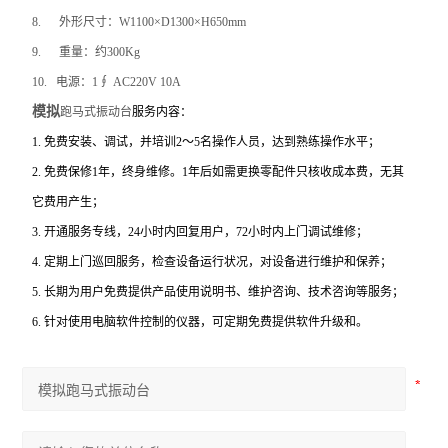
8.
外形尺寸：W1100×D1300×H650mm
9.
重量：约300Kg
10.
电源：1∮ AC220V 10A
模拟
跑马式振动台
服务内容：
1.
免费安装、调试，并培训2～5名操作人员，达到熟练操作水平；
2.
免费保修1年，终身维修。1年后如需更换零配件只核收成本费，无其
它费用产生；
3.
开通服务专线，24小时内回复用户，72小时内上门调试维修；
4.
定期上门巡回服务，检查设备运行状况，对设备进行维护和保养；
5.
长期为用户免费提供产品使用说明书、维护咨询、技术咨询等服务；
6.
针对使用电脑软件控制的仪器，可定期免费提供软件升级和。