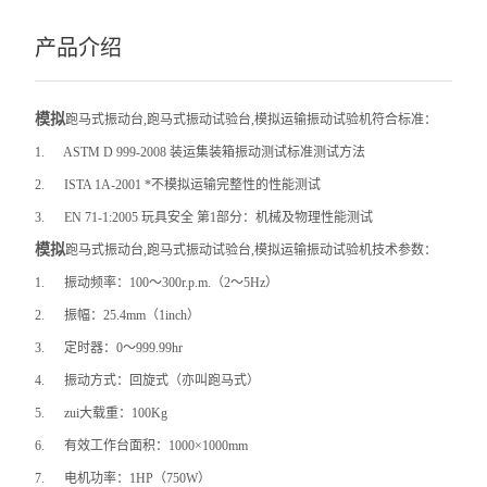
产品介绍
模拟
跑马式振动台,跑马式振动试验台,模拟运输振动试验机
符合标准：
1.
ASTM D 999-2008
装运集装箱振动测试标准测试方法
2.
ISTA 1A-2001
*不模拟运输完整性的性能测试
3.
EN 71-1:2005
玩具安全 第1部分：机械及物理性能测试
模拟
跑马式振动台,跑马式振动试验台,模拟运输振动试验机
技术参数：
1.
振动频率：100～300r.p.m.（2～5Hz）
2.
振幅：25.4mm（1inch）
3.
定时器：0～999.99hr
4.
振动方式：回旋式（亦叫跑马式）
5.
zui大载重：100Kg
6.
有效工作台面积：1000×1000mm
7.
电机功率：1HP（750W）