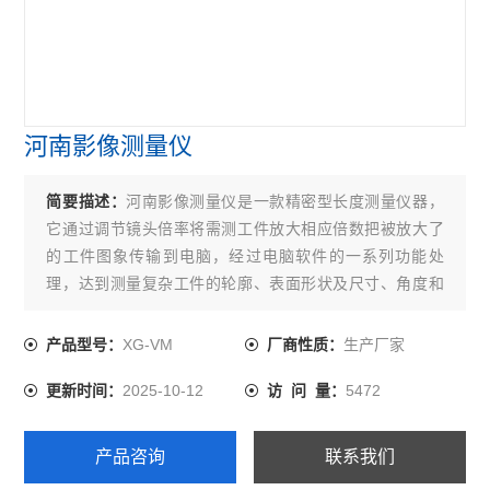
河南影像测量仪
简要描述：
河南影像测量仪是一款精密型长度测量仪器，
它通过调节镜头倍率将需测工件放大相应倍数把被放大了
的工件图象传输到电脑，经过电脑软件的一系列功能处
理，达到测量复杂工件的轮廓、表面形状及尺寸、角度和
位置，以及精密零部件的微观检测、逆向工程设计等。广
泛适用于电子、精密仪器仪表、刀夹具、精密零件、塑料
XG-VM
生产厂家
产品型号：
厂商性质：
与橡胶成品、冲压件、模具、汽车、机械加工、军工、高
2025-10-12
5472
更新时间：
访 问 量：
等院校、科研院所等行业及相关计量部门。
产品咨询
联系我们