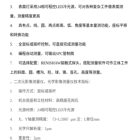
3.
表面灯采用24相可程控LED冷光源，可对各种复杂工件做表面测
量，测量精度更高
4.
具有点、线、圆、两点距离、弧、角度等基本量测功能，座标平移
和转换功能
5.
全鼠标或摇杆控制，可直接完成测量功能
6.
编程自动测量，可输出SPC管制图
7.
可选择配置：RENISHAW接触式探头，搭配测量软件可作立体工件
上的斜面、圆、槽沟、柱、球、锥、盲孔、高度等测量。
，二次元影像测量仪，光学影像测量仪
技术指标：
1.
操作方式：鼠标或摇杆
2.
机台底座和立柱材料：高精度花岗石
3.
光源材质：24相可程控LED冷光源
4.
X
、Y轴量测精度：（3+L/200）µm 注：L单位mm
5.
光学尺解析度：1µm
6.
重复性：2µm