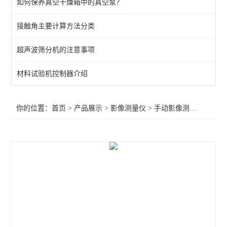
如何保养真空干燥箱中的真空泵？
手动影像测量仪
接触角主要计算方法分类
全自动影像测量仪
超声波筛分机的注意事项
大行程影像测量仪
二次元
材料试验机控制器介绍
查看全部 >>
你的位置：
首页
>
产品展示
>
影像测量仪
>
手动影像测量仪
>河南