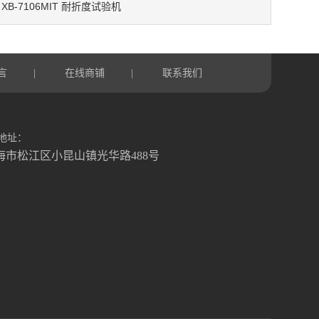
XB-7106MIT 耐折度试验机
：
言
在线商铺
联系我们
|
|
地址：
海市松江区小昆山镇光华路488号