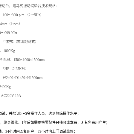
振动台，跑马式振动试验台
技术规格：
00～300r.p.m.（2～5Hz）
4mm（1inch）
999.99hr
：回旋式（亦叫跑马式）
：1000Kg
积：1500×1000×1500mm
3HP（2.25KW）
2400×D1450×H1500mm
400Kg
AC220V 15A
调试，并培训2～5名操作人员，达到熟练操作水平；
年，终身维修。1年后如需更换零配件只核收成本费，无其它费用产生；
线，24小时内回复用户，72小时内上门调试维修；