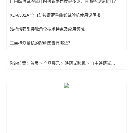
自由跌落试验试样时机跌落角度是多少，有哪些规定标准？
手机跌落试验机
XD-6302A 全自动按键荷重曲线试验机使用说明书
自由跌落试验机
浅析增强型接触角仪技术特点及应用领域
受控跌落试验机
定向跌落试验机
三坐标测量机的影响因素有哪些？
滚筒跌落试验机
你的位置：
首页
>
产品展示
>
跌落试验机
>
自由跌落试验机
>气动
跌落试验台
包装跌落试验机
查看全部 >>