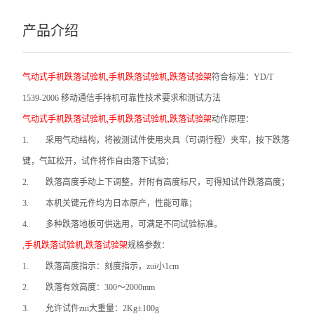
产品介绍
气动式手机跌落试验机,手机跌落试验机,跌落试验架
符合标准：
YD/T
1539-2006
移动通信手持机可靠性技术要求和测试方法
气动式手机跌落试验机,手机跌落试验机,跌落试验架
动作原理：
1.
采用气动结构，将被测试件使用夹具（可调行程）夹牢，按下跌落
键，气缸松开，试件将作自由落下试验；
2.
跌落高度手动上下调整，并附有高度标尺，可得知试件跌落高度；
3.
本机关键元件均为日本原产，性能可靠；
4.
多种跌落地板可供选用，可满足不同试验标准。
,手机跌落试验机,跌落试验架
规格参数：
1.
跌落高度指示：刻度指示，zui小1cm
2.
跌落有效高度：300～2000mm
3.
允许试件zui大重量：2Kg±100g