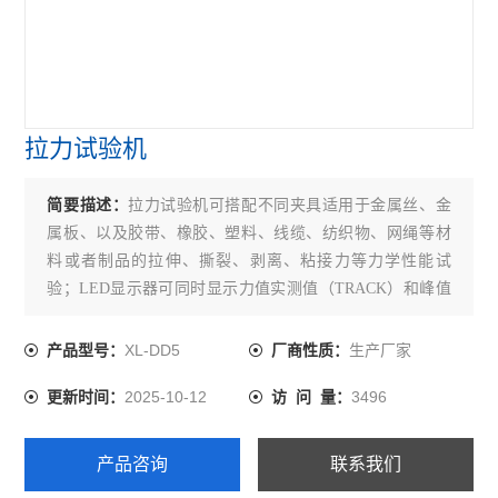
拉力试验机
简要描述：
拉力试验机可搭配不同夹具适用于金属丝、金
属板、以及胶带、橡胶、塑料、线缆、纺织物、网绳等材
料或者制品的拉伸、撕裂、剥离、粘接力等力学性能试
验；LED显示器可同时显示力值实测值（TRACK）和峰值
（PEAK）而无需切换，具有Z大值（断裂值、拉断值、破
裂值）保留功能，位移显示需另增加RMB 2,000.00元。
XL-DD5
生产厂家
产品型号：
厂商性质：
2025-10-12
3496
更新时间：
访 问 量：
产品咨询
联系我们