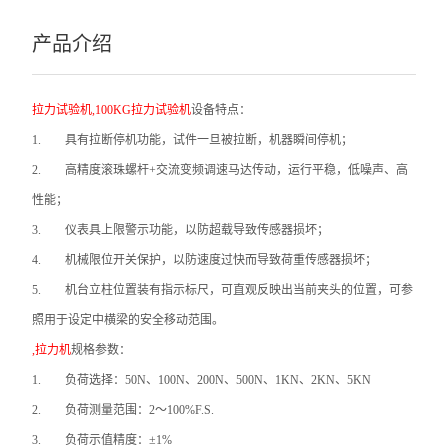
产品介绍
拉力试验机,100KG拉力试验机
设备特点：
1.
具有拉断停机功能，试件一旦被拉断，机器瞬间停机；
2.
高精度滚珠螺杆+交流变频调速马达传动，运行平稳，低噪声、高
性能；
3.
仪表具上限警示功能，以防超载导致传感器损坏；
4.
机械限位开关保护，以防速度过快而导致荷重传感器损坏；
5.
机台立柱位置装有指示标尺，可直观反映出当前夹头的位置，可参
照用于设定中横梁的安全移动范围。
,拉力机
规格参数：
1.
负荷选择：50N、100N、200N、500N、1KN、2KN、5KN
2.
负荷测量范围：2～100%F.S.
3.
负荷示值精度：±1%