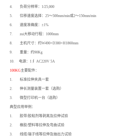
4.
负荷分辨率：1/25,000
5.
位移速度选择：25～500mm/min或2～150mm/min
6.
速度准确度：±1%
7.
zui大移动行程：1000mm
8.
主机尺寸：约W490×D380×H1860mm
9.
重量：约90Kg
10.
电源：1∮ AC220V 5A
100KG
主要
配件：
1.
标准拉伸夹具一套
2.
伸长测量装置一套（选购）
3.
微型打印机一台（选购）
典型应用举例：
1.
胶带/胶粘剂等剥离及拉伸试验
2.
橡胶/塑料等拉伸及弯曲试验
3.
线缆/端子线等拉伸及抽出力试验