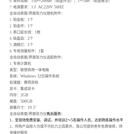
150
200sec
1
5sec
6.
采样周期：
～
（铂金环法）；
～
（铂金板法）
1
AC220V 50HZ
7.
电源要求：
∮
/
全自动表面
界面张力仪
随机附件：
1
1.
铂金板：
个
1
2.
铂金环：
个
1
3.
串口延长线：
根
2
4.
结晶皿：
个
1
5.
酒精灯：
个
1
6.
专用测量软件：
套
/
全自动表面
界面张力仪
选配附件：
1.
专用计算机
类型：联想商用一体电脑
Windows 32
系统：
位操作系统
处理器：赛扬双核
显卡：集成显卡
2GB
内存：
500GB
硬盘：
19.5
屏幕尺寸：
″
/
全自动表面
界面张力仪
售后服务：
2
5
1
．至现场免费安装、调试，并培训
～
名操作人员，达到熟练操作水平
2
．
所购产品除人为或不可抗力之因素外，我公司提供叁年免费保修，终
身维护服务