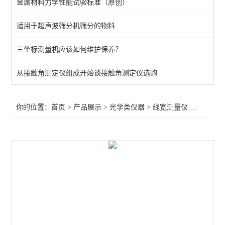
金属材料力学性能试验标准（原创）
显微镜
适用于超声波筛分机筛分的物料
投影仪
三坐标测量机应该如何维护保养？
AOI自动光学检测仪
从接触角测定仪组成开始谈接触角测定仪选购
查看全部 >>
你的位置：
首页
>
产品展示
>
光学类仪器
>
线宽测量仪
>PCB线宽线距测量仪