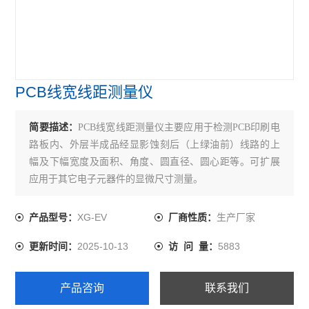
PCB线宽线距测量仪
简要描述：
PCB线宽线距测量仪主要应用于检测PCB印刷电
路板内、外层半成品经显影蚀刻后（上绿油前）线路的上
幅及下幅宽度及面积、角度、圆直径、圆心距等。可扩展
应用于其它电子元器件的显微尺寸测量。
XG-EV
生产厂家
产品型号：
厂商性质：
2025-10-13
5883
更新时间：
访 问 量：
产品咨询
联系我们