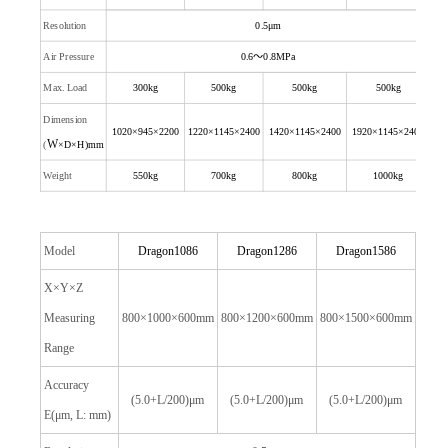
Resolution
0.5
μm
Air Pressure
0.6
～
0.8MPa
Max. Load
300kg
500kg
500kg
500kg
Dimension
1020
×945×2200
1220
×1145×2400
1420
×1145×2400
1920
×1145×2400
W
(
×D×H)mm
Weight
550kg
700kg
800kg
1000kg
Model
Dragon1086
Dragon1286
Dragon1586
X
×
Y
×
Z
Measuring
800
×1000×600mm
800
×1200×600mm
800
×1500×600mm
Range
Accuracy
(5.0+L/200)
μm
(5.0+L/200)
μm
(5.0+L/200)
μm
E(
μm
, L: mm)