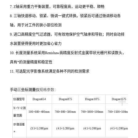
7. Z
轴采用重力平衡装置，可靠程度高，运动更平稳、顺畅
8.
三轴快速移动、锁紧、微调一键式转换。锁紧后可通过微调移动各
轴，用于对工件的狭小部位检测
9.
进口高精度空气过滤器，可有效地保护空气轴承和导轨；同时自动排
水装置使得使用时更加省心省力
10.
长度测量系统采用Renishaw高精度反射式金属带状光栅尺和读数头，
具有*的测量精度和稳定性
11.
可选配光学影像系统满足各种不同的检测需求
手动三坐标测量仪
规格参数：
+
仪器
型号
Dragon654
Dragon875
Dragon1075
Dragon1575
X
×Y×Z测
500
×600×400mm
700
×800×500mm
700
×1000×500mm
700
×1500×500mm
量范围
示值误差
(3.5+L/200)
μm
(4.5+L/200)
μm
(4.5+L/200)
μm
(4.5+L/200)
μm
＊