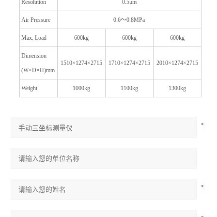
Resolution
0.5
μm
Air Pressure
0.6
～
0.8MPa
Max. Load
600kg
600kg
600kg
Dimension
1510
×1274×2715
1710
×1274×2715
2010
×1274×2715
(W
×D×H)mm
Weight
1000kg
1100kg
1300kg