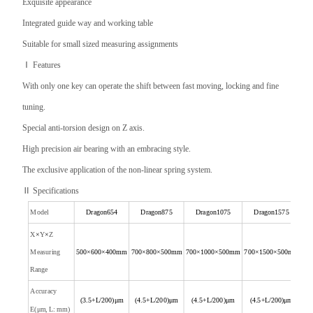
Exquisite appearance
Integrated guide way and working table
Suitable for small sized measuring assignments
Ⅰ
Features
With only one key can operate the shift between fast moving, locking and fine
tuning.
Special anti-torsion design on Z axis.
High precision air bearing with an embracing style.
The exclusive application of the non-linear spring system.
Ⅱ
Specifications
Model
Dragon654
Dragon875
Dragon1075
Dragon1575
X
×
Y
×
Z
Measuring
500
×600×400mm
700
×800×500mm
700
×1000×500mm
700
×1500×500mm
Range
Accuracy
(3.5+L/200)
μm
(4.5+L/200)
μm
(4.5+L/200)
μm
(4.5+L/200)
μm
E(
μm
, L: mm)