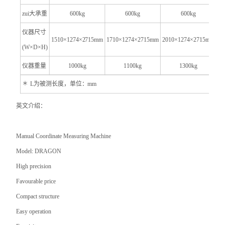
zui大承重
600kg
600kg
600kg
仪器
尺寸
1510
×1274×2715mm
1710
×1274×2715mm
2010
×1274×2715mm
(W×D×H)
仪器
重量
1000kg
1100kg
1300kg
＊
L
为被测长度，单位：mm
英文介绍：
Manual Coordinate Measuring Machine
Model: DRAGON
High precision
Favourable price
Compact structure
Easy operation