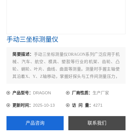
手动三坐标测量仪
简要描述：
手动三坐标测量仪DRAGON系列广泛应用于机
械、汽车、航空、模具、塑胶等行业的机架、齿轮、凸
轮、蜗轮、叶片、曲线、曲面等测量。测量时手握主轴使
其沿着X、Y、Z轴移动，掌握好探头与工件间测量压力，
注意探头因加速度造成轴弯曲导致的测量误差。
DRAGON
生产厂家
产品型号：
厂商性质：
2025-10-13
4271
更新时间：
访 问 量：
产品咨询
联系我们