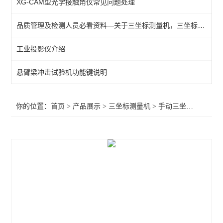
XG-CAM型光学接触角仪常见问题处理
手动三坐标测量机
品质管理及检测人员必看资料—关于三坐标测量机，三坐标测量，三次元使用、校正及保养（原创）
三次元
工业投影仪介绍
查看全部 >>
悬臂梁冲击试验机功能键说明
你的位置：
首页
>
产品展示
>
三坐标测量机
>
手动三坐标测量机
>