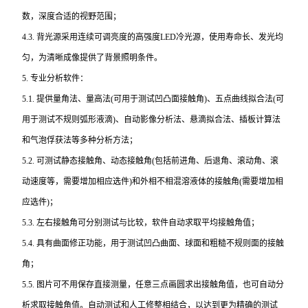
数，深度合适的视野范围；
4.3.
背光源采用连续可调亮度的高强度LED冷光源，使用寿命长、发光均
匀，为清晰成像提供了背景照明条件。
5.
专业分析软件：
5.1.
提供量角法、量高法(可用于测试凹凸面接触角)、五点曲线拟合法(可
用于测试不规则弧形液滴)、自动影像分析法、悬滴拟合法、插板计算法
和气泡俘获法等多种分析方法；
5.2.
可测试静态接触角、动态接触角(包括前进角、后退角、滚动角、滚
动速度等，需要增加相应选件)和外相不相混溶液体的接触角(需要增加相
应选件)；
5.3.
左右接触角可分别测试与比较，软件自动求取平均接触角值；
5.4.
具有曲面修正功能，用于测试凹凸曲面、球面和粗糙不规则面的接触
角；
5.5.
图片可不用保存直接测量，任意三点画圆求出接触角值，也可自动分
析求取接触角值。自动测试和人工修整相结合，以达到更为精确的测试