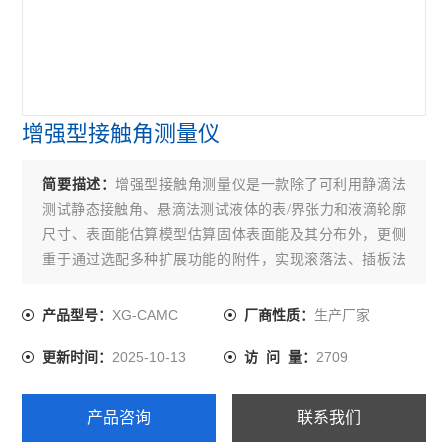
增强型接触角测量仪
简要描述：
增强型接触角测量仪是一款除了可利用静滴法
测试静态接触角、悬滴法测试液体的表/界张力和液滴轮廓
尺寸、表面能估算模型估算固体表面能及其分布外，更侧
重于通过选配多种扩展功能的附件，实现滚落法、插板法
和气泡俘获法，达到全面准确地测量和分析动/静态接触
角、外相为不相混溶液体的接触角、临界胶束浓度等。广
XG-CAMC
生产厂家
产品型号：
厂商性质：
泛应用于固体表面的亲/疏水性分析、润湿性分析、洁净度
2025-10-13
2709
更新时间：
访 问 量：
检测、处理效果评估，以及表征、分析、推测或描述如竞
争、粘
产品咨询
联系我们