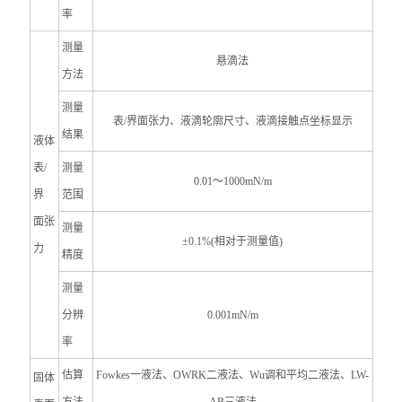
率
测量
悬滴法
方法
测量
表/界面张力、液滴
轮廓尺寸、
液滴接触点坐标显示
结果
液体
表/
测量
0.01
～1000mN/m
界
范围
面张
测量
±0.1%(相对于测量值)
力
精度
测量
分辨
0.001mN/m
率
估算
Fowkes
一液法、OWRK二液法、Wu调和平均二液法、LW-
固体