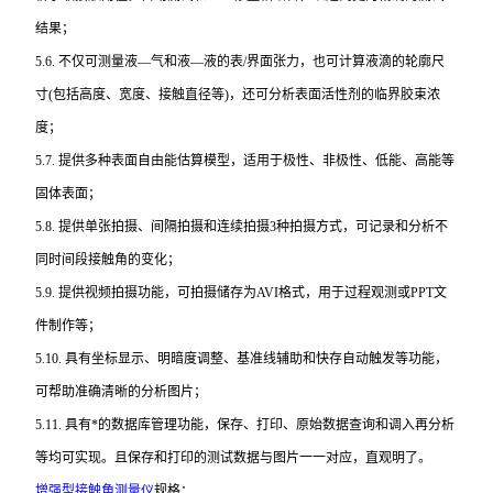
结果；
5.6.
不仅可测量液—气和液—液的表/界面张力，也可计算液滴的轮廓尺
寸(包括高度、宽度、接触直径等)，还可分析表面活性剂的临界胶束浓
度；
5.7.
提供多种表面自由能估算模型，适用于极性、非极性、低能、高能等
固体表面；
5.8.
提供单张拍摄、间隔拍摄和连续拍摄3种拍摄方式，可记录和分析不
同时间段接触角的变化；
5.9.
提供视频拍摄功能，可拍摄储存为AVI格式，用于过程观测或PPT文
件制作等；
5.10.
具有坐标显示、明暗度调整、基准线辅助和快存自动触发等功能，
可帮助准确清晰的分析图片；
5.11.
具有*的数据库管理功能，保存、打印、原始数据查询和调入再分析
等均可实现。且保存和打印的测试数据与图片一一对应，直观明了。
增强型接触角测量仪
规格：