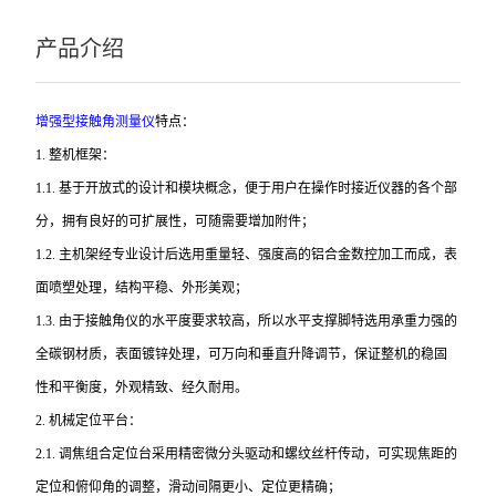
产品介绍
增强型接触角测量仪
特点：
1.
整机框架：
1.1.
基于开放式的设计和模块概念，便于用户在操作时接近仪器的各个部
分，拥有良好的可扩展性，可随需要增加附件；
1.2.
主机架经专业设计后选用重量轻、强度高的铝合金数控加工而成，表
面喷塑处理，结构平稳、外形美观；
1.3.
由于接触角仪的水平度要求较高，所以水平支撑脚特选用承重力强的
全碳钢材质，表面镀锌处理，可万向和垂直升降调节，保证整机的稳固
性和平衡度，外观精致、经久耐用。
2.
机械定位平台：
2.1.
调焦组合定位台采用精密微分头驱动和螺纹丝杆传动，可实现焦距的
定位和俯仰角的调整，滑动间隔更小、定位更精确；