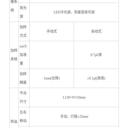
像系
背光
统
LED
冷光源，亮度连续可调
源
加样
手动式
自动式
方式
zui小
加样
加液
0.7
μl/滴
系统
量
加样
1mm
(
位移)
±0.1μl(滴液)
精度
平台
L130×W110mm
尺寸
左右
手动，行程
±25mm
移动
样品