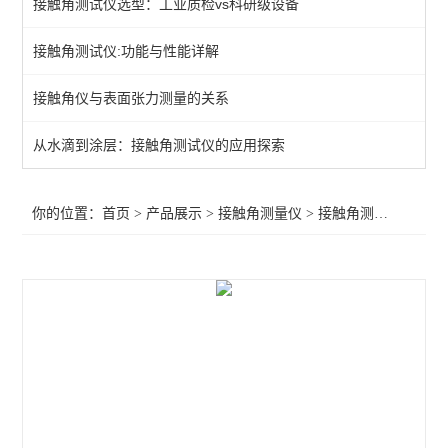
接触角测试仪选型：工业质检vs科研级设备
接触角测定仪
接触角测试仪:功能与性能详解
粉末接触角仪
接触角仪与表面张力测量的关系
光学接触角测量仪
玻璃接触角测试仪
从水滴到涂层：接触角测试仪的应用探索
动态接触角测量仪
你的位置：
首页
>
产品展示
>
接触角测量仪
>
接触角测试仪
>增强
接触角测试仪
大平台接触角仪
手持式接触角测量仪
粉体接触角测试仪
查看全部 >>