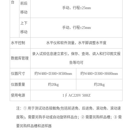
台
前后
手动，行程
±25mm
移动
上下
手动，行程
±25mm
移动
水平控制
水平仪和软件测量，水平脚调整水平度
录入试验信息建立索引，保存、查询、调入和打印图文报
数据库管理
告等均可
仪器
尺寸
约W480×D300×H500mm
约W480×D300×H600mm
仪器
重量
约20kg
约28kg
使用电源
1
∮ AC220V 50HZ
注：① 用于测试动态接触角(包括前进角、后退角、滚动角、滚动速
度等)，需要另购手动或自动旋转样品台；
②
需要另购
样品槽；③
需
要另购
样品槽和进样器