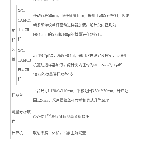
XG-
移动行程50mm，位移精度1mm，
采用手动旋钮控制，齿轮
CAMC1
齿条和螺纹丝杆驱动进样器加液。配针尖内径均为
手动加
加
Ø0.12mm的50μl和100μl的微量进样器各1支
样
样
装
XG-
zui小
0.7
μl
/
滴，精度
±
0.1
μl，采用软件
设定和
控制，步进电
置
CAMC3
机驱动进样器加液。配针尖内径均为Ø0.12mm的50μl和
自动加
100μl的微量进样器各1支
样
平台尺寸L130×W110mm，平移范围X50×Y50mm，升降范
样品台
围±25mm，采用螺纹丝杆传动和剪式升降原理
测量分析软
TM
CAM7.1
版接触角测量分析软件
件
计算机
联想品牌一体机，当前主流配置