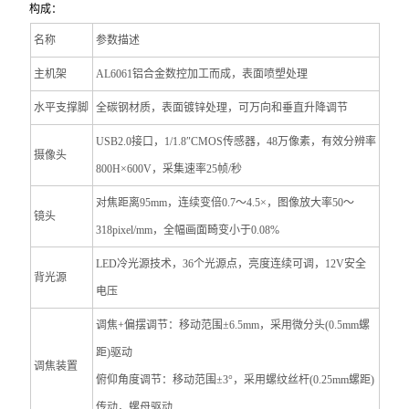
构成：
名称
参数描述
主机架
AL6061
铝合金数控加工而成，表面喷塑处理
水平支撑脚
全碳钢材质，表面镀锌处理，可万向和垂直升降调节
USB2.0
接口，1/1.8″CMOS传感器，48万像素，有效分辨率
摄像头
800H×600V，采集速率25帧/秒
对焦距离95mm，连续变倍0.7～4.5×，图像放大率50～
镜头
318pixel/mm，全幅画面畸变小于0.08%
LED
冷光源技术，36个光源点，亮度连续可调，12V安全
背光源
电压
调焦+偏摆调节：移动范围±6.5mm，采用微分头(0.5mm螺
距)驱动
调焦装置
俯仰角度调节：移动范围±3°，采用螺纹丝杆(0.25mm螺距)
传动，螺母驱动