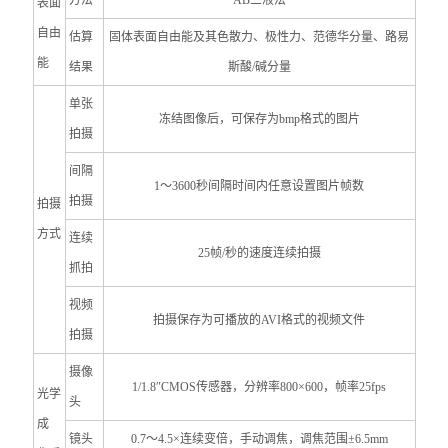
方法
AB三液法
表面
自由
估算
固体表面自由能及其色散力、极性力、范德华分量、路易
能
结果
斯酸/碱分量
单张
冻结图像后，可保存为bmp格式的图片
拍摄
间隔
1
～3600秒间隔时间内任意设置图片帧数
拍摄
拍摄
方式
连续
25
帧/秒的速度连续
拍摄
抓拍
视频
拍摄保存为可播放的AVI格式的视频文件
拍摄
摄像
1/1.8
″CMOS传感器，分辨率800×600，帧率25fps
光学
头
成
镜头
0.7
～4.5×连续变倍，手动调焦，调焦范围±6.5mm