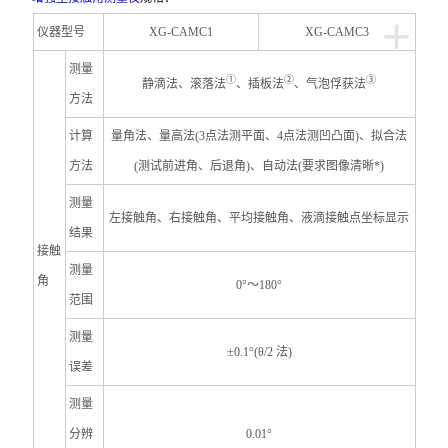
+
仪器
型号
XG-CAMC1
XG-CAMC3
测量
①
②
③
静滴法、
滚落法
、
插板法
、气泡俘获法
方法
计算
量角法、量高法(3点法测平面、4点法测凹凸面)、拟合法
方法
(测试前进角、后退角)、自动法(要求图像清晰*)
测量
左接触角、右接触角、平均接触角、液滴接触点坐标显示
结果
接触
测量
角
0
°～180°
范围
测
量
±0.1°(θ/2 法)
误差
测
量
分辨
0.01°