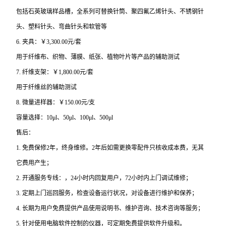
包括石英玻璃样品槽，全系列可替换针筒、聚四氟乙烯针头、不锈钢针
头、塑料针头、弯曲针头和软管等
6. 夹具：￥3,300.00元/套
用于纤维布、织物、薄膜、纸张、植物叶片等产品的辅助测试
7. 纤维支架：￥1,800.00元/套
用于纤维丝的辅助测试
8. 微量进样器：￥150.00元/支
容量选择：10μl、50μl、100μl、500μl
售后：
1.
免费保修2年，终身维修。2年后如需更换零配件只核收成本费，无其
它费用产生；
2.
开通服务专线：，24小时内回复用户，72小时内上门调试维修；
3.
定期上门巡回服务，检查设备运行状况，对设备进行维护和保养；
4.
长期为用户免费提供产品使用说明书、维护咨询、技术咨询等服务；
5.
针对使用电脑软件控制的仪器，可定期免费提供软件升级和。