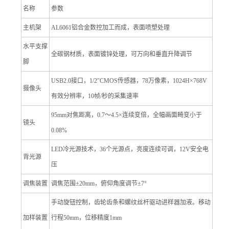
名称
参数
主机架
AL6061
铝合金数控加工而成，表面喷塑处理
水平支撑
全碳钢材质，表面镀锌处理，可万向和垂直升降调节
脚
USB2.0
接口，1/2″CMOS传感器，78万像素，
1024H×768V
摄像头
有效分辨率
，10帧/秒的采集速率
95mm
对焦距离，0.7～4.5×连续变倍，全幅画面畸变小于
镜头
0.08%
LED
冷光源技术，36个光源点，亮度连续可调，12V安全电
背光源
压
调焦装置
调
焦范围±20mm，俯仰角度调节±7°
手动旋钮控制，齿轮齿条和螺纹丝杆驱动进样器加液。
移动
加样
装置
行程50mm，位移精度1mm