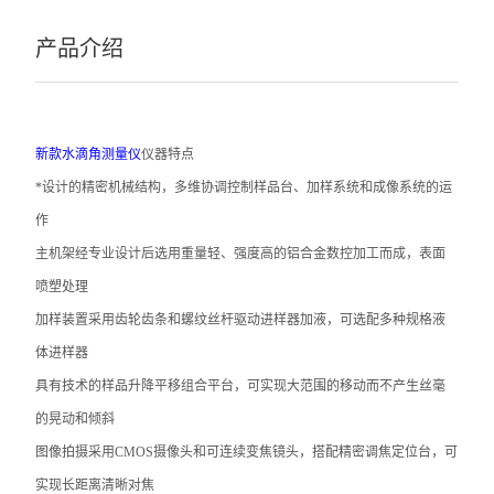
产品介绍
新款水滴角测量仪
仪器特点
*设计的精密机械结构，多维协调控制样品台、加样系统和成像系统的运
作
主机架经专业设计后选用重量轻、强度高的铝合金数控加工而成，表面
喷塑处理
加样装置采用齿轮齿条和螺纹丝杆驱动进样器加液，可选配多种规格液
体进样器
具有技术的样品升降平移组合平台，可实现大范围的移动而不产生丝毫
的晃动和倾斜
图像拍摄采用CMOS摄像头和可连续变焦镜头，搭配精密调焦定位台，可
实现长距离清晰对焦