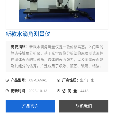
新款水滴角测量仪
简要描述：
新款水滴角测量仪是一款价格实惠，入门型的
静态接触角分析仪，基于光学影像分析法的原理测试液体
在固体表面的接触角，液体的表面张力，以及固体表面能
及其组分的估算。广泛应用于喷涂、镀膜、玻璃、铝箔、
电子部件和清洗等行业的表面处理效果分析和洁净度检
测。
XG-CAMA1
生产厂家
产品型号：
厂商性质：
2025-10-13
4418
更新时间：
访 问 量：
产品咨询
联系我们