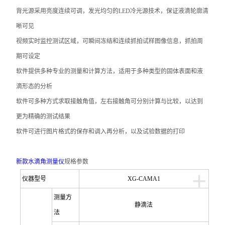
背光源采用亮度连续可调，发光均匀的LED冷光源技术，保证液滴轮廓清
晰可见
视频实时监控测试区域，可瞬间冻结和连续抓拍试样图像信息，抓拍周
期可设定
软件提供多种专业的测量和计算方法，适用于多种类型的固体表面和液
滴形态的分析
软件可多种方式求取接触角值，左右接触角可分别计算与比较，以达到
更为精确的测试结果
软件可进行图片格式的保存和调入再分析，以及试验数据的打印
新款水滴角测量仪
规格参数
+
仪器型号
XG-CAMA1
测量方
静滴法
法