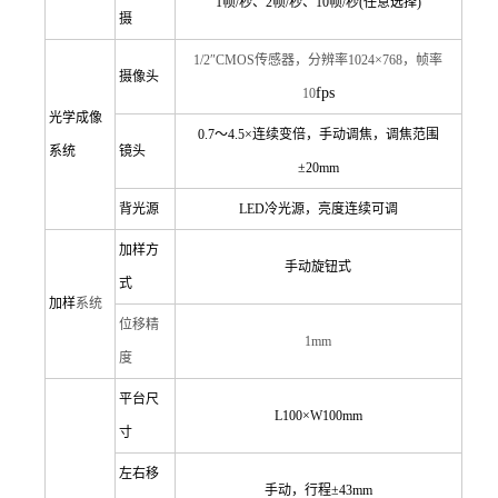
1
帧/秒、2帧/秒、10帧/秒(任意选择)
摄
1/2
″CMOS传感器，分辨率1024×768，帧率
摄像头
fps
10
光学成像
0.7
～4.5×连续变倍，手动调焦，调焦范围
系统
镜头
±20mm
背光源
LED
冷光源，亮度连续可调
加样方
手动旋钮式
式
加样
系统
位移精
1mm
度
平台尺
L100×W100mm
寸
左右移
手动，行程
±43mm