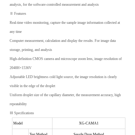
analysis, for the software-controlled measurement and analysis
Ⅱ Features
Real-time video monitoring, capture the sample image information collected at
any time
Computer measurement, calculation and display the results. For image data
storage, printing, and analysis
High-definition
CMOS
camera and microscope zoom lens, image resolution of
2048H×1536V
Adjustable LED brightness cold light source, the image resolution is clearly
visible in the edge of the droplet
Uniform droplet size of the capillary diameter, the measurement accuracy, high
repeatability
Ⅲ Specifications
Model
XG-CAMA1
Test Method
Sessile Drop Method