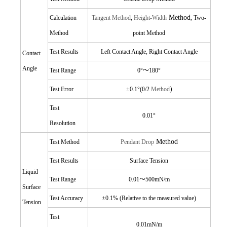
Method
Calculation
Tangent Method
,
Height-Width
,
Two-
Method
point Method
Test Results
Left Contact Angle, Right Contact Angle
Contact
Angle
Test
Range
0
°～180°
)
Test Error
±0.1°(θ/2
Method
Test
0.01°
Resolution
Method
Test Method
Pendant Drop
Test Results
Surface Tension
Liquid
Test
Range
0.01
～500mN/m
Surface
Test Accuracy
±0.1% (Relative to the measured value)
Tension
Test
0.01mN/m