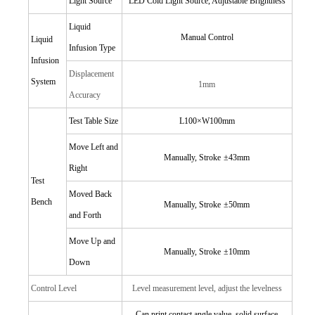
Light Source
LED Cold Light Source, Adjustable Brightness
Liquid
Manual Control
Liquid
Infusion Type
Infusion
Displacement
System
1mm
Accuracy
Test Table Size
L100×W100mm
Move Left and
Manually, Stroke
±43mm
Right
Test
Moved Back
Bench
Manually, Stroke
±50mm
and Forth
Move Up and
Manually, Stroke
±10mm
Down
Control Level
Level measurement level, adjust the levelness
Can print contact angle value, solid surface