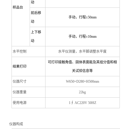
动
样品台
前后移
手动，行程
±50mm
动
上下移
手动，行程
±10mm
动
水平控制
水平仪测量，水平脚调整水平度
可打印接触角值、固体表面能及其组分值和相
结果打印
关试验信息等
仪器尺寸
W650×D280×H500mm
仪器重量
22kg
使用电源
1
∮ AC220V 50HZ
仪器构成