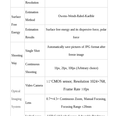
Resolution
Estimation
Owens-Wendt-Rabel-Kaelble
Surface
Method
Free
Estimation
Surface free energy and its dispersive force, polar
Energy
Results
force
Automatically save pictures of JPG format after
Single Shot
freeze image
Shooting
Way
Continuous
1fps, 2fps, 10fps (Arbitrary choice)
Shooting
CMOS sensor, Resolution 1024×768,
1/2
″
Video Camera
Frame Rate
fps
10
Optical
Imaging
0.7
～4.5× Continuous Zoom,
Manual Focusing,
Lens
System
Focusing Range
±20mm