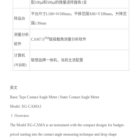
配100μl和500μl的微量进样器各1支
平台尺寸L
100
×W100mm，平移范围X86×Y100mm，升降范
样品台
围±30mm
测量分析
TM
CAM7.0
版接触角测量分析软件
软件
计算机
联想品牌一体机，当前主流配置
(
可自配)
英文
Basic Type
Contact Angle Meter | Static Contact Angle Meter
Model: XG-CAMA1
Ⅰ
Overview
The Model XG-CAMA is an instrument with the compact designs for budget-
priced starting into the contact angle measuring technique and drop shape