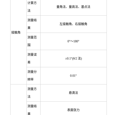
计算方
量角法、量高法、基点法
法
测量结
左接触角、右接触角
果
接触角
测量范
0
°～180°
围
测
量
误
±0.1°(θ/2 法)
差
测
量
分
0.01°
辨率
测量方
悬滴法
法
测量结
表面张力
果