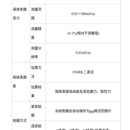
液体表面
测量范
0.01
～500mN/m
张力
围
测量精
±0.1%(相对于测量值)
度
测量
分
0.01mN/m
辨率
估算方
OWRK
二液法
法
固体表面
能
估算结
固体表面自由能及其色散力、极性力
果
单张拍
冻结图像后自动保存为jpg格式的图片
摄
拍摄方式
连续拍