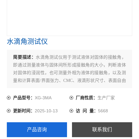
水滴角测试仪
简要描述：
水滴角测试仪用于测试液体对固体的接触角，
即通过测量液体与固体间所形成接触角的大小，判断液体
对固体的浸润性，也可测量外相为液体的接触角，以及测
量和计算表面/界面张力、CMC、液滴形状尺寸、表面自由
能等。广泛应用于硅晶、液晶、玻璃、纤维、合成材料、
油墨、涂料、农药等领域的测试与研究。
XG-3MA
生产厂家
产品型号：
厂商性质：
2025-10-13
5668
更新时间：
访 问 量：
产品咨询
联系我们