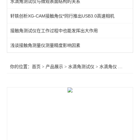
水滴角测试仪与微观表面结构的关系
水滴角仪
轩轶创析XG-CAM接触角仪*同行推出USB3.0高速相机
水滴角测定仪
接触角测试仪在工作过程中也能发挥出大作用
查看全部 >>
浅谈接触角测量仪测量精度影响因素
你的位置：
首页
>
产品展示
>
水滴角测试仪
>
水滴角仪
>水滴角测试仪