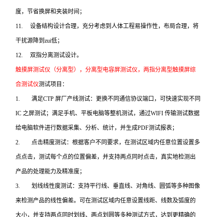
度，节省换屏和夹装时间；
11.
设备结构设计合理，充分考虑到人体工程易操作性，布局合理，将
干扰源降到zui低；
12.
双指分离测试设计。
触摸屏测试仪（分离型），分离型电容屏测试仪，两指分离型触摸屏综
合测试仪
测试项目：
1.
满足CTP 屏厂产线测试：更换不同通信协议端口，可快速实现不同
IC 之屏测试；满足手机、平板电脑等整机测试，通过WIFI 传输测试数据
给电脑软件进行数据采集、分析、统计，并生成PDF测试报表；
2.
点击精度测试：根据客户不同要求，在测试区域内任意位置设置多
点点击，测试每个点的位置偏差，并支持两点同时点击，真实地检测出
产品的处理能力及精准度；
3.
划线线性度测试：支持平行线、垂直线、对角线、圆弧等多种图像
来检测产品的线性偏差。可在测试区域内任意设置线距、线数及弧度的
大小，并支持两点同时划线、两点划圆等多种测试方式，达到更精确的