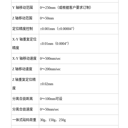
Y
轴移动范围
0
～250mm（或根据客户要求订制）
Z
轴移动范围
0
～50mm
定位精度控制
±0.001mm（±0.00004"）
X-Y
轴重复定位
≤0.01mm（0.0004"）
精度
X-Y
轴移动速度
0
～500mm/sec
Z
轴移动速度
0
～200mm/sec
Z
轴重复定位精
±0.02mm
度
分离合拢距离
0
～100mm可设
分离合拢速度
0
～50mm/sec
一体式砝码荷重
30g
、150g、250g