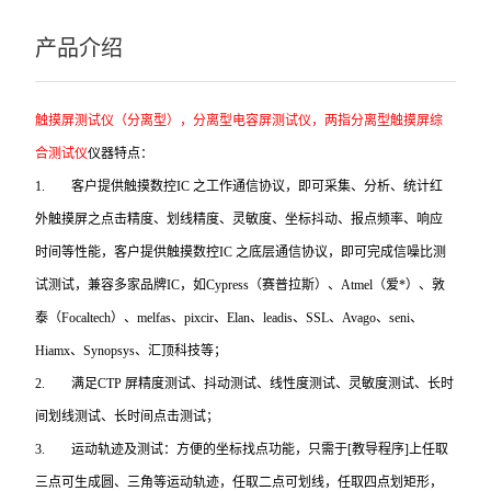
产品介绍
触摸屏测试仪（分离型），分离型电容屏测试仪，两指分离型触摸屏综
合测试仪
仪器特点：
1.
客户提供触摸数控IC 之工作通信协议，即可采集、分析、统计红
外触摸屏之点击精度、划线精度、灵敏度、坐标抖动、报点频率、响应
时间等性能，客户提供触摸数控IC 之底层通信协议，即可完成信噪比测
试测试，兼容多家品牌IC，如Cypress（赛普拉斯）、Atmel（爱*）、敦
泰（Focaltech）、melfas、pixcir、Elan、leadis、SSL、Avago、seni、
Hiamx、Synopsys、汇顶科技等；
2.
满足CTP 屏精度测试、抖动测试、线性度测试、灵敏度测试、长时
间划线测试、长时间点击测试；
3.
运动轨迹及测试：方便的坐标找点功能，只需于[教导程序]上任取
三点可生成圆、三角等运动轨迹，任取二点可划线，任取四点划矩形，