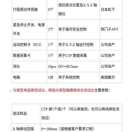
感应原点位置及X-Y-Z 轴
行程感应传感器
9
个
日本松下
限位
紧急停止开关、电源
2
个
用于操作安全控制
西门子APT
开关
运动控制卡（PCI）
1
个
用于X-Y-Z 轴运行控制
公司自产
数据采集卡
1
个
用于CTP 数据采集
公司自产
测头
16pcs
Ø3
～Ø15mm
公司自产
电脑
1
台
用于系统控制
美国戴尔
，分离型电容屏测试仪，两指分离型触摸屏综合测试仪
主要参数：
CTP
屏1个或2个（可以单独测，也可以两块屏轮流
测试样品
测试）
X
轴移动范围
0
～300mm（或根据客户要求订制）