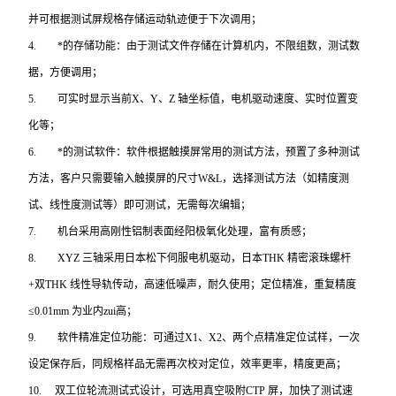
并可根据测试屏规格存储运动轨迹便于下次调用；
4.
*的存储功能：由于测试文件存储在计算机内，不限组数，测试数
据，方便调用；
5.
可实时显示当前X、Y、Z 轴坐标值，电机驱动速度、实时位置变
化等；
6.
*的测试软件：软件根据触摸屏常用的测试方法，预置了多种测试
方法，客户只需要输入触摸屏的尺寸W&L，选择测试方法（如精度测
试、线性度测试等）即可测试，无需每次编辑；
7.
机台采用高刚性铝制表面经阳极氧化处理，富有质感；
8.
XYZ
三轴采用日本松下伺服电机驱动，日本THK 精密滚珠螺杆
+双THK 线性导轨传动，高速低噪声，耐久使用；定位精准，重复精度
≤0.01mm 为业内zui高；
9.
软件精准定位功能：可通过X1、X2、两个点精准定位试样，一次
设定保存后，同规格样品无需再次校对定位，效率更率，精度更高；
10.
双工位轮流测试式设计，可选用真空吸附CTP 屏，加快了测试速