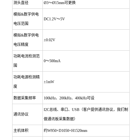
测头直径
Ø3
～Ø15mm可更换
模拟&数字供电
DC1.2V
～5V
电压范围
模拟&数字供电
±0.02V
电压精度
功耗电流检测范
0
～500mA
围
功耗电源检测精
±1mW
度
数据采集频率
100kHz
、200kHz、400kHz可设
I2C
总线、串口、USB（客户提供通讯协议，我们制
通讯协议
做通讯板采集数据）
主机体积
约W950×D1050×H1520mm