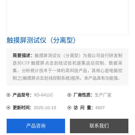
触摸屏测试仪（分离型）
简要描述：
触摸屏测试仪（分离型）为我公司自行研发制
造的CTP 触摸屏点击划线试验机是集运动控制、数据采
集、分析统计技术于一体的高科技产品，其核心是电脑控
制之[触摸屏点击划线控制系统]程序。本产品具有功能强、
编程简单、操作方便、价格低等优点。适用于CTP 触摸
屏、红外屏、整机制造商（手机、平板电脑等）产品研
XD-6411C
生产厂家
产品型号：
厂商性质：
发、产品检测用。
2025-10-13
4507
更新时间：
访 问 量：
产品咨询
联系我们