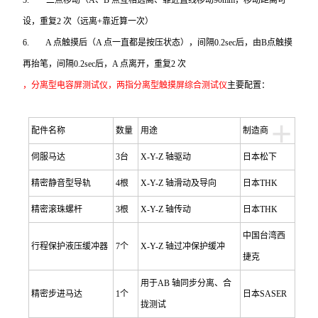
5.
二点移动（A、B 点互相远离、靠近直线移动90mm，移动距离可
设，重复2 次（远离+靠近算一次）
6.
A
点触摸后（A 点一直都是按压状态），间隔0.2sec后，由B点触摸
再抬笔，间隔0.2sec后，A 点离开，重复2 次
，分离型电容屏测试仪，两指分离型触摸屏综合测试仪
主要配置：
+
配件名称
数量
用途
制造商
伺服马达
3
台
X-Y-Z
轴驱动
日本松下
精密静音型导轨
4
根
X-Y-Z
轴滑动及导向
日本THK
精密滚珠螺杆
3
根
X-Y-Z
轴传动
日本THK
中国台湾西
行程保护液压缓冲器
7
个
X-Y-Z
轴过冲保护缓冲
捷克
用于AB 轴同步分离、合
精密步进马达
1
个
日本SASER
拢测试