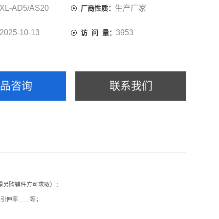
XL-AD5/AS20
生产厂家
厂商性质：
2025-10-13
3953
访 问 量：
产品咨询
联系我们
标需另购辅件方可求取）：
服引伸率……等；