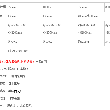
大行程
650mm
1000mm
650mm
80
度
130mm
130mm
400mm
或500mm
约W500×D600
约W500×D600
约W800×D700
约W
×H1200mm
×H1550mm
×H2000mm
×H
约75Kg
约95Kg
约120Kg
约1
1
∮
AC
220
V
10A
机,拉力试验机,材料试验机
主要配置：
达及伺服器：日本松下
珠丝杆：德国采埃孚
形带：日本三星
传力
感器：美國
码器：日本莱茵
伸计（选购）：北京钢院