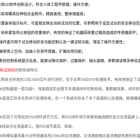
采用3D软件创新设计，符合人体工程学原理，操作方便；
罩采用模具拉伸铝合金制作，精致美观，整体强度高；
位置装有指示标尺，可直观反映出当前试台的位置，可参照用于设定试台的安全移动范
开关和紧急停止按钮的双重保护，有效的保证了机器因荷重过载而造成的传感器损坏；
操作盒可用于试台移动的多功能控制以及一键试验功能，增加了操作方便性；
展使用上空间，加装小负荷传感器，扩展应用功能；
条的控制系统提示信息，能够对限位保护、过载保护、插头插错、参数错误等多种信
材料试验机
控制系统特点：
用自主研发的32位ARM芯片进行测控，优于业界16位DSP处理技术，有效地保证了
00
控制器是一款功能*、性能稳定的全数字多通道闭环控制系统。集数据采集、闭环控
00
是真正的多任务并行处理系统，在一个系统内包含了多个高速核心处理器，能够确
00
实现了可视化的PID闭环调节方式，将PID闭环调节效果用曲线图形显示在液晶屏上
曲线显示在液晶屏上，使PID调节真实、简易；
00
的模拟量采集卡对传感器采用250Hz的交流激励，交流激励相比直流激励有更好的