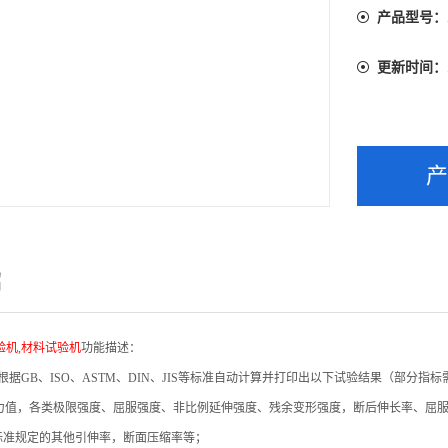
产品型号：
更新时间：
绍
验机,材料试验机
功能描述：
根据GB、ISO、ASTM、DIN、JIS等标准自动计算并打印出以下试验结果（部分指
试验力值，各类极限强度、屈服强度、非比例延伸强度、残余变形强度，断后伸长率、屈
标准规定的其他引伸率，断面压缩率等；