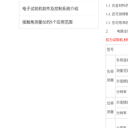
1.3.
合金材料
电子试验机软件及控制系统介绍
1.4.
还可测得断
接触角测量仪的5个应用范围
1.5.
也可用滞
2.
电脑
全
拉力试验机,材
型号
负荷选
测量范
负荷
测量
示值精
分辨率
示值精
位移
测量
分辨率