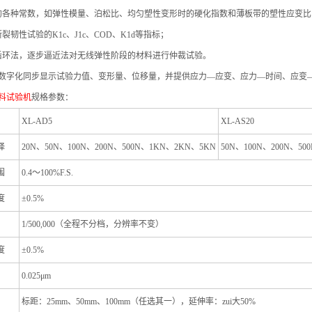
的各种常数，如弹性模量、泊松比、均匀塑性变形时的硬化指数和薄板带的塑性应变比
裂韧性试验的K1c、J1c、COD、K1d等指标；
后环法，逐步逼近法对无线弹性阶段的材料进行仲裁试验。
数字化同步显示试验力值、变形量、位移量，并
提供应力—应变、应力—时间、应变
料试验机
规格参数：
XL-AD5
XL-AS20
择
20N
、50N、100N、200N、500N、1KN、2KN、5KN
50N
、100N、200N、50
围
0.4
～
100%F.S.
度
±
0.5%
1/500,000（
全程不分档，分辨率不变）
度
±0.5%
0.025
μm
标距：25mm、50mm、100mm（任选其一），延伸率：zui大50%