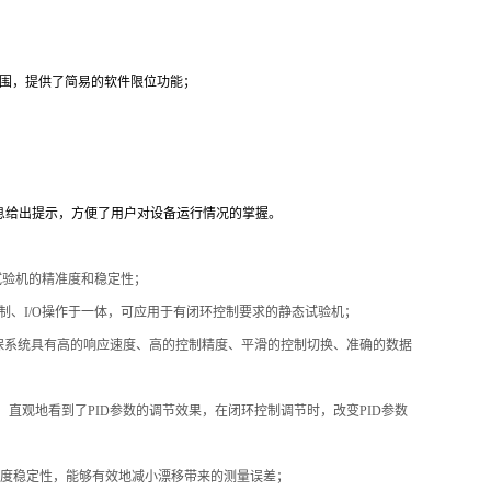
围，提供了简易的软件限位功能；
息给出提示，方便了用户对设备运行情况的掌握。
试验机的精准度和稳定性；
制、I/O操作于一体，可应用于有闭环控制要求的静态试验机；
保系统具有高的响应速度、高的控制精度、平滑的控制切换、准确的数据
，直观地看到了PID参数的调节效果，在闭环控制调节时，改变PID参数
温度稳定性，能够有效地减小漂移带来的测量误差；