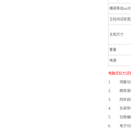
横梁移动zui
立柱间试验宽
主机尺寸
重量
电源
电脑式拉力试验
1.
伺服马
2.
精密滚
3.
同步齿
4.
负荷传
5.
位移编
6.
电子引