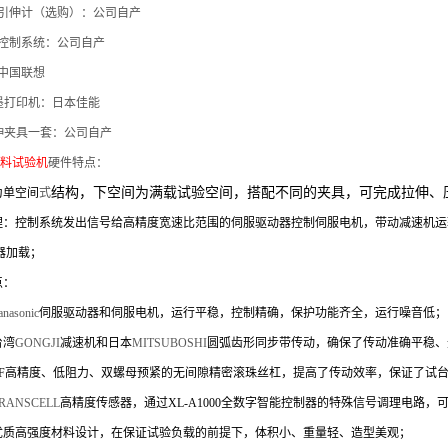
引伸计（选购）：公司自产
控制系统：公司自产
中国联想
墨打印机：日本佳能
伸夹具一套：公司自产
材料试验机
硬件特点：
结构，下空间为满载试验空间，搭配不同的夹具，可完成拉伸、
为单空间
式
理：控制系统发出信号给高精度宽速比范围的伺服驱动器控制伺服电机，带动减速机运
器加载；
点：
anasonic
伺服驱动器和伺服电机，运行平稳，控制精确，保护功能齐全，运行噪音低；
台湾
GONGJI
减速机和日本
MITSUBOSHI
圆弧齿形同步带传动，确保了传动准确平稳、
ZF高精度、低阻力、双螺母预紧的无间隙精密滚珠丝杠，提高了传动效率，保证了试
RANSCELL
高精度传感器，通过XL-A1000全数字智能控制器的特殊信号调理电路，可使力
优质高强度材料设计，在保证试验负载的前提下，体积小、重量轻、造型美观；