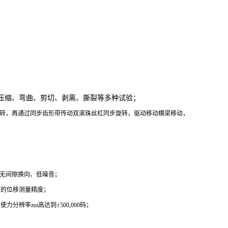
压缩、弯曲、剪切、剥离、撕裂等多种试验；
转，再通过同步齿形带传动双滚珠丝杠同步旋转，驱动移动横梁移动，
无间隙换向、低噪音；
台的位移测量精度；
分辨率zui高达到±500,000码；