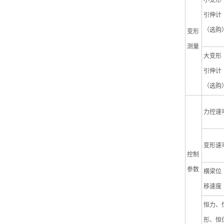
小变形
引伸计
（
选购
变形
测量
大变形
引伸计
（
选购
力控速
变形速
控制
参数
横梁位
移速度
恒力、
形、恒